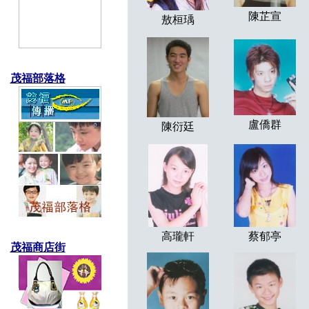
陳芷宣
敖桓瑀
茂福部落格
盧僑群
陳衍廷
高瓏軒
蔡郁亭
茂福商店街