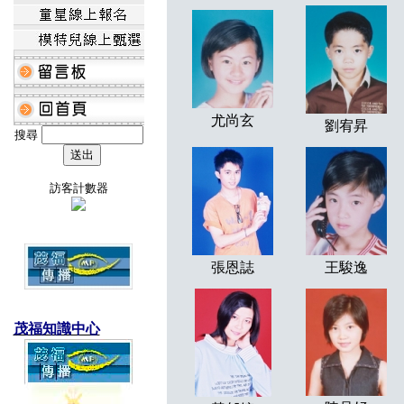
尤尚玄
劉宥昇
搜尋
訪客計數器
張恩誌
王駿逸
茂福知識中心