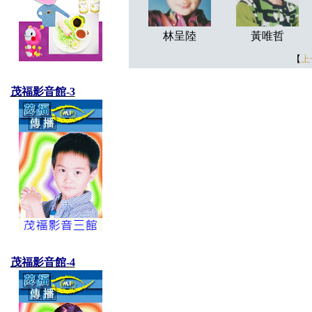
林呈陸
黃唯哲
【
上
茂福影音館-3
茂福影音館-4