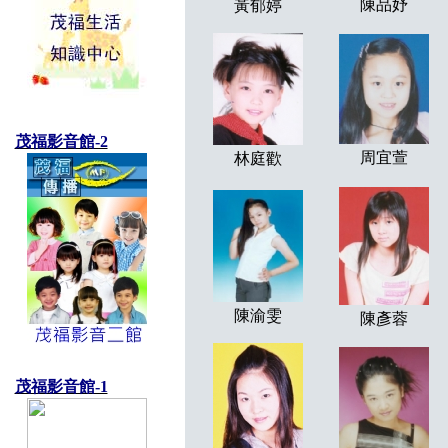
陳品妤
黃郁婷
茂福影音館-2
周宜萱
林庭歡
陳渝雯
陳彥蓉
茂福影音館-1