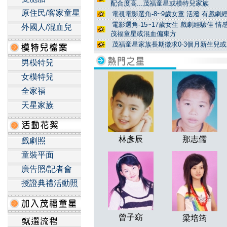
配合度高...茂福童星或模特兒家族
原住民/客家童星
電視電影選角-8~9歲女童 活潑 有戲劇經
電影選角-15~17歲女生 戲劇經驗佳 
外國人/混血兒
茂福童星或混血偏東方
茂福童星家族長期徵求0-3個月新生兒或
男模特兒
女模特兒
全家福
天星家族
林彥辰
那志儒
戲劇照
童裝平面
廣告照/記者會
授證典禮活動照
曾子窈
梁培筠