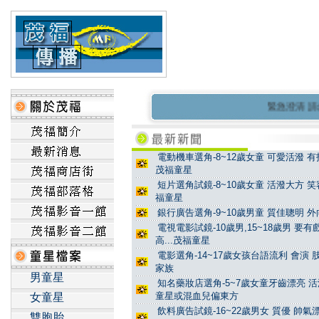
緊急澄清 請勿
電動機車選角-8~12歲女童 可愛活潑 有
茂福童星
短片選角試鏡-8~10歲女童 活潑大方 笑
福童星
銀行廣告選角-9~10歲男童 質佳聰明 外
電視電影試鏡-10歲男,15~18歲男 要
高...茂福童星
電影選角-14~17歲女孩台語流利 會演
家族
男童星
知名藥妝店選角-5~7歲女童牙齒漂亮 活
童星或混血兒偏東方
女童星
飲料廣告試鏡-16~22歲男女 質優 帥
雙胞胎