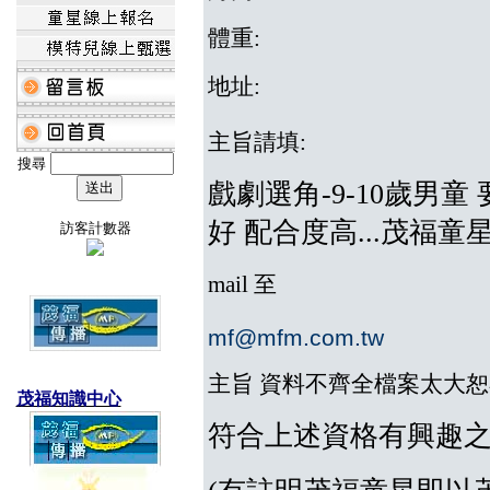
體重:
地址:
主旨請填:
搜尋
戲劇選角-9-10歲男童
好 配合度高...茂福童
訪客計數器
mail 至
mf@mfm.com.tw
主旨 資料不齊全檔案太大
茂福知識中心
符合上述資格有興趣