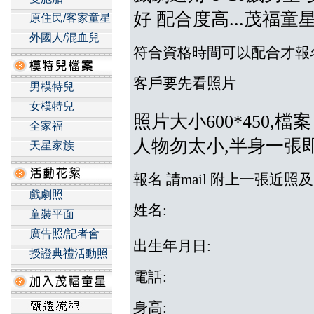
好 配合度高...茂福童
原住民/客家童星
外國人/混血兒
資格
時間可以配合才報
符合
客戶要先看照片
男模特兒
女模特兒
照片大小600*450,檔
全家福
人物勿太小,半身一張
天星家族
報名 請mail 附上一張近
戲劇照
姓名:
童裝平面
廣告照/記者會
出生年月日:
授證典禮活動照
電話:
身高: