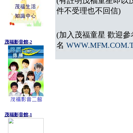
(有註明茂福童星即以
件不受理也不回信)
(加入茂福童星 歡迎參考
茂福影音館-2
名
WWW.MFM.COM.
茂福影音館-1