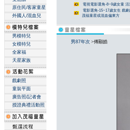
電視電影選角-8~9歲女童 活
原住民/客家童星
電影選角-15~17歲女生 戲
外國人/混血兒
茂福童星或混血偏東方
男模特兒
男87年次
>傅顯皓
女模特兒
全家福
天星家族
戲劇照
童裝平面
廣告照/記者會
授證典禮活動照