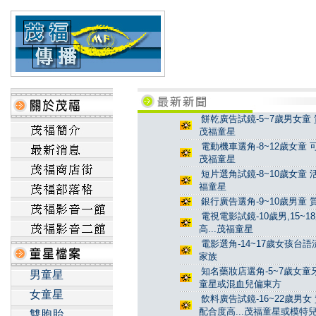
餅乾廣告試鏡-5~7歲男女童 
茂福童星
電動機車選角-8~12歲女童 
茂福童星
短片選角試鏡-8~10歲女童 
福童星
銀行廣告選角-9~10歲男童 
電視電影試鏡-10歲男,15~
高...茂福童星
電影選角-14~17歲女孩台
家族
知名藥妝店選角-5~7歲女童牙
男童星
童星或混血兒偏東方
女童星
飲料廣告試鏡-16~22歲男女
配合度高...茂福童星或模特
雙胞胎