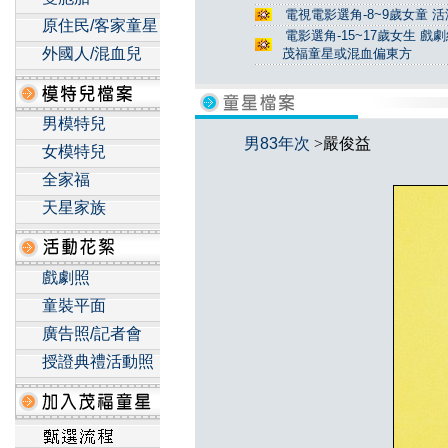
電視電影選角-8~9歲女童 活
原住民/客家童星
電影選角-15~17歲女生 戲
外國人/混血兒
茂福童星或混血偏東方
男模特兒
男83年次
>嚴俊益
女模特兒
全家福
天星家族
戲劇照
童裝平面
廣告照/記者會
授證典禮活動照