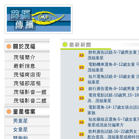
餅乾廣告試鏡-5~7歲男女童 
茂福童星
電動機車選角-8~12歲女童 
茂福童星
短片選角試鏡-8~10歲女童 
福童星
銀行廣告選角-9~10歲男童 
電視電影試鏡-10歲男,15~
高...茂福童星
電影選角-14~17歲女孩台
家族
知名藥妝店選角-5~7歲女童牙
男童星
童星或混血兒偏東方
女童星
飲料廣告試鏡-16~22歲男女
配合度高...茂福童星或模特
雙胞胎