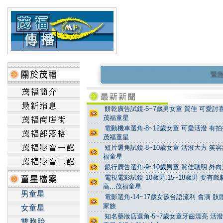
緊急澄
餅乾廣告試鏡-5~7歲男女童 質佳 可愛討喜
茂福童星
電動機車選角-8~12歲女童 可愛活潑 有拍
茂福童星
短片選角試鏡-8~10歲女童 活潑大方 笑容
福童星
銀行廣告選角-9~10歲男童 質佳聰明 外向
電視電影試鏡-10歲男,15~18歲男 要有
高...茂福童星
男童星
電影選角-14~17歲女孩台語流利 會演 
家族
女童星
知名藥妝店選角-5~7歲女童牙齒漂亮 活潑
雙胞胎