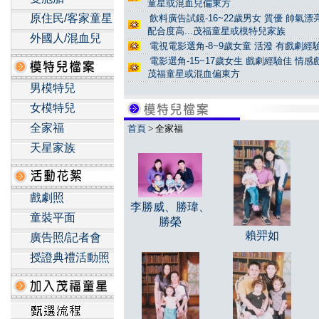
童星或混血兒偏東方
原住民/客家童星
飲料廣告試鏡-16~22歲男女 質優 帥氣
配合度高...茂福童星或模特兒家族
外國人/混血兒
電視電影選角-8~9歲女童 活潑 有戲劇經驗
電影選角-15~17歲女生 戲劇經驗佳 情
茂福童星或混血偏東方
男模特兒
女模特兒
全家福
首頁
> 全家福
天星家族
戲劇照
李勝威、勝瑋、
童裝平面
勝榮
賴羿如
廣告照/記者會
授證典禮活動照