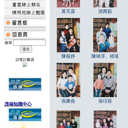
黃芃霖
游茜茹
搜尋
陳筱婷
陳靖淳、靖珽
訪客計數器
張勝堯
張珵容
茂福知識中心