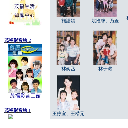
施語嫣
姚惟馨、乃萱
茂福影音館-2
林奕丞
林于珺
茂福影音館-1
王婷宜、王楷元