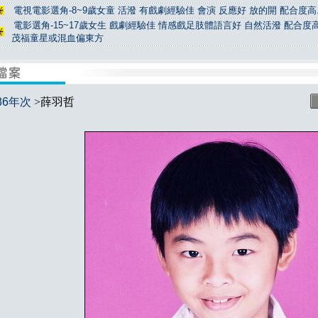
電視電影選角-8~9歲女童 活潑 有戲劇經驗佳 會演 反應好 放的開 配合度高.
電影選角-15~17歲女生 戲劇經驗佳 情感戲足肢體語言好 自然活潑 配合度高
茂福童星或混血偏東方
86年次
>薛羽哲