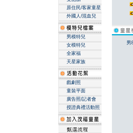
原住民/客家童星
外國人/混血兒
男模特兒
男
女模特兒
全家福
天星家族
戲劇照
童裝平面
廣告照/記者會
授證典禮活動照