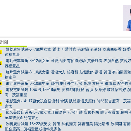
餅乾廣告試鏡-5~7歲男女童 質佳 可愛討喜 有經驗 表演好 吃東西好看 好受控
茂福童星
電動機車選角-8~12歲女童 可愛活潑 有拍攝經驗 質優好看 表演自然 笑容好看
茂福童星
短片選角試鏡-8~10歲女童 活潑大方 笑容甜 肢體動作靈活 質優 有拍攝經驗 
福童星
銀行廣告選角-9~10歲男童 質佳聰明 外向活潑 會演 放得開 都市感 配合度高
電視電影試鏡-10歲男,15~18歲男 要有戲劇經驗 會演 反應好 肢體語言好 
高...茂福童星
電影選角-14~17歲女孩台語流利 會演 肢體靈活反應好 時間配合度高...茂
家族
知名藥妝店選角-5~7歲女童牙齒漂亮 活潑可愛 質優外向 眼大有靈氣 聰明 長
童星或混血兒偏東方
飲料廣告試鏡-16~22歲男女 質優 帥氣漂亮 笑容甜美 陽光活潑 放得開 有
配合度高...茂福童星或模特兒家族