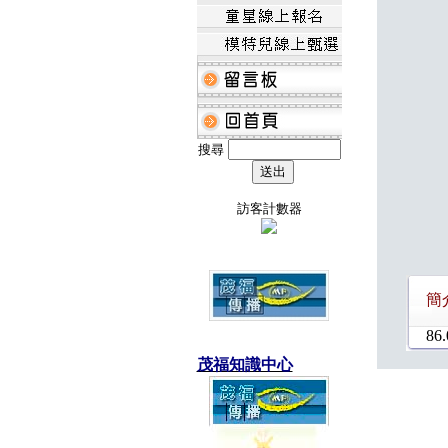
搜尋
訪客計數器
簡
86.
茂福知識中心