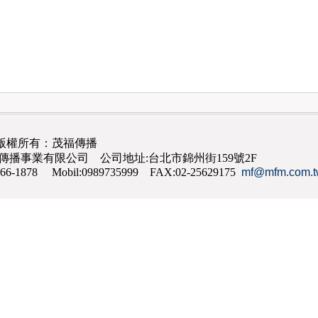
版權所有：茂福傳播
茂福傳播事業有限公司 公司地址:台北市錦州街159號2F
866-1878 Mobil:0989735999 FAX:02-25629175
mf@mfm.com.t
網路行銷
,
網頁設計
,
手機網頁設計
,
seo
,
機場接送
,
台南花店