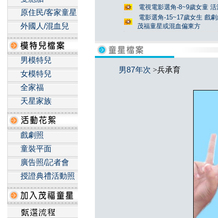
電視電影選角-8~9歲女童 活
原住民/客家童星
電影選角-15~17歲女生 戲
外國人/混血兒
茂福童星或混血偏東方
男模特兒
男87年次
>兵承育
女模特兒
全家福
天星家族
戲劇照
童裝平面
廣告照/記者會
授證典禮活動照