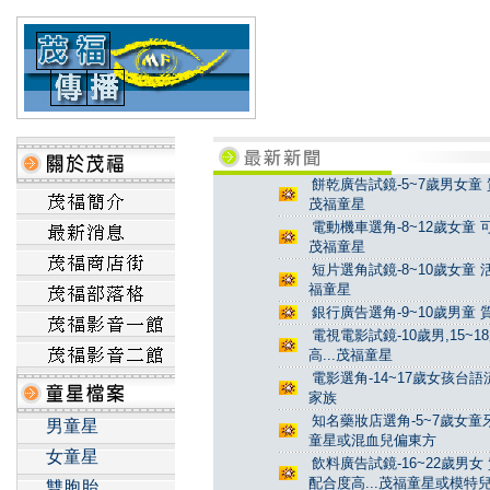
餅乾廣告試鏡-5~7歲男女童 
茂福童星
電動機車選角-8~12歲女童 
茂福童星
短片選角試鏡-8~10歲女童 
福童星
銀行廣告選角-9~10歲男童 
電視電影試鏡-10歲男,15~
高...茂福童星
電影選角-14~17歲女孩台
家族
知名藥妝店選角-5~7歲女童牙
男童星
童星或混血兒偏東方
女童星
飲料廣告試鏡-16~22歲男女
配合度高...茂福童星或模特
雙胞胎