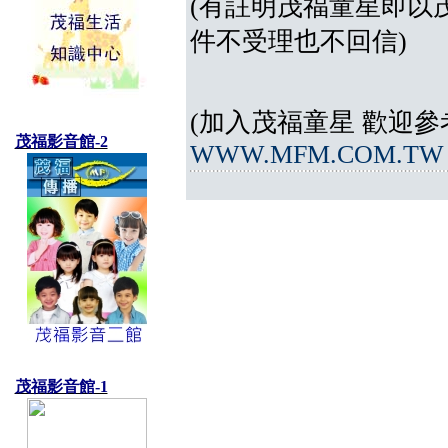
(有註明茂福童星即以
件不受理也不回信)
(加入茂福童星 歡迎參
茂福影音館-2
WWW.MFM.COM.TW
茂福影音館-1