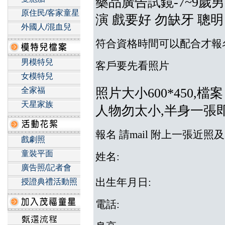
藥品廣告試鏡-7~9歲男
原住民/客家童星
演 戲要好 勿缺牙 聰明
外國人/混血兒
資格
時間可以配合才報
符合
男模特兒
客戶要先看照片
女模特兒
全家福
照片大小600*450,檔
天星家族
人物勿太小,半身一張
報名 請mail 附上一張近
戲劇照
童裝平面
姓名:
廣告照/記者會
出生年月日:
授證典禮活動照
電話: