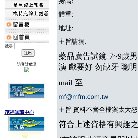
身高:
體重:
地址:
主
旨請填:
搜尋
藥品廣告試鏡-7~9歲男
訪客計數器
演 戲要好 勿缺牙 聰明
mail 至
mf@mfm.com.tw
主旨 資料不齊全檔案太大
茂福知識中心
符合上述資格有興趣