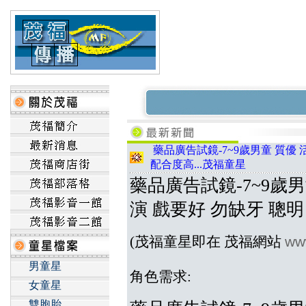
藥品廣告試鏡-7~9歲男童 質優 
配合度高...茂福童星
藥品廣告試鏡-7~9歲男
演 戲要好 勿缺牙 聰明
ww
(茂福童星即在 茂福網站
男童星
角色需求:
女童星
雙胞胎