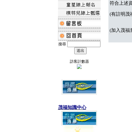
符合上述
(有註明茂
(加入茂福
搜尋
訪客計數器
茂福知識中心