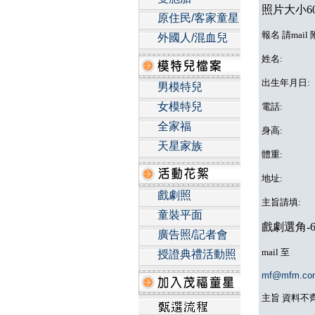
照片大小60
原住民/客家童星
報名 請mai
外國人/混血兒
姓名:
出生年月日:
男模特兒
女模特兒
電話:
全家福
身高:
天星家族
體重:
地址:
戲劇照
主旨請填:
童裝平面
戲劇選角-
廣告照/記者會
mail 至
授證典禮活動照
mf@mfm.co
主旨 資料不