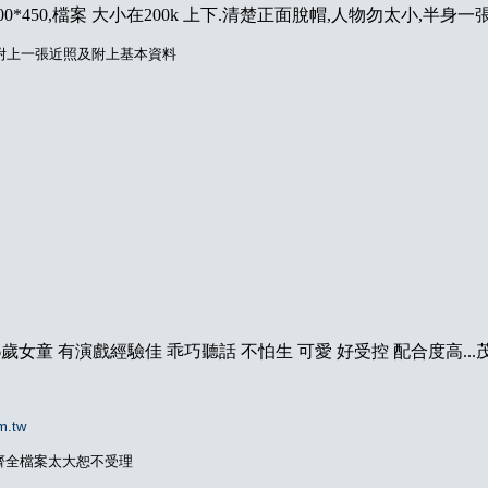
0*450,檔案 大小在200k 上下.清楚正面脫帽,人物勿太小,半身一
l 附上一張近照及附上基本資料
6歲女童 有演戲經驗佳 乖巧聽話 不怕生 可愛 好受控 配合度高..
m.tw
齊全檔案太大恕不受理