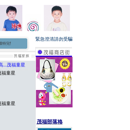
緊急澄清請勿受騙
兒甄選活動歡迎報名...
茂福童星家族長期徵求0-3個月新生兒小童星 小演員
...茂福童星
.茂福童星
.茂福童星
茂福部落格