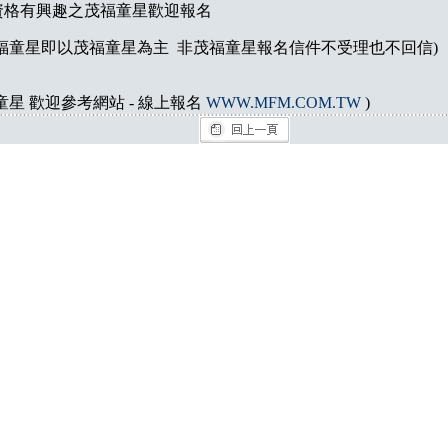
資格有興趣之茂福童星歡迎報名
福童星即以茂福童星為主 非茂福童星報名信件不受理也不回信)
童星 歡迎參考網站 - 線上報名
WWW.MFM.COM.TW
)