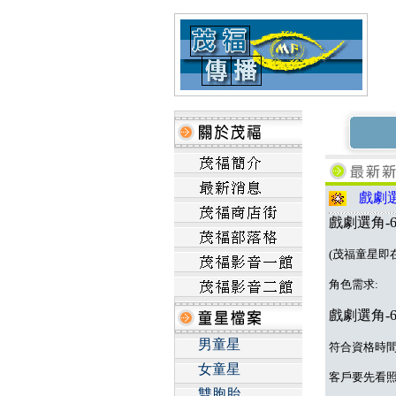
戲劇選
戲劇選角-
(茂福童星即
角色需求:
戲劇選角-
男童星
符合資格時
女童星
客戶要先看
雙胞胎