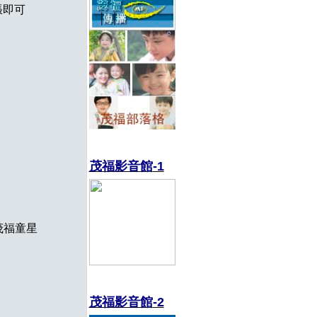
張即可
茂福影音館
-1
.茂福童星
茂福影音館
-2