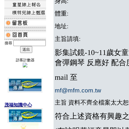
身高:
體重:
地址:
主旨請填:
搜尋
影集試鏡-10~11歲女
訪客計數器
會彈鋼琴 反應好 配合度
mail 至
mf@mfm.com.tw
主旨 資料不齊全檔案太大
茂福知識中心
符合上述資格有興趣