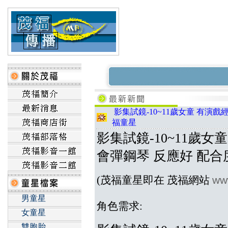
影集試鏡-10~11歲女童 有演戲
福童星
影集試鏡-10~11歲女
會彈鋼琴 反應好 配合度
ww
(茂福童星即在 茂福網站
男童星
角色需求:
女童星
雙胞胎