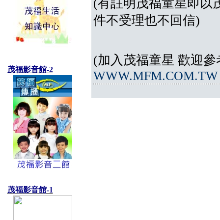
(有註明茂福童星即以
件不受理也不回信)
(加入茂福童星 歡迎參
茂福影音館-2
WWW.MFM.COM.TW
茂福影音館-1