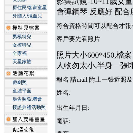
影集試鏡-10~11歲女
原住民/客家童星
會彈鋼琴 反應好 配合度
外國人/混血兒
資格
時間可以配合才報
符合
男模特兒
客戶要先看照片
女模特兒
全家福
照片大小600*450,檔
天星家族
人物勿太小,半身一張
報名 請mail 附上一張近
戲劇照
童裝平面
姓名:
廣告照/記者會
出生年月日:
授證典禮活動照
電話: