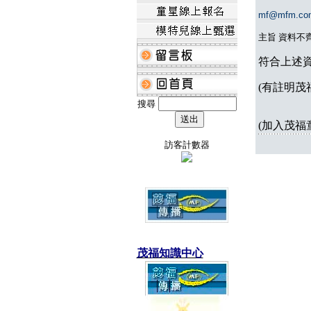
mf@mfm.co
主旨 資料不
符合上述
(有註明茂
搜尋
(加入茂福
訪客計數器
茂福知識中心