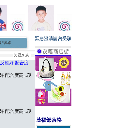
緊急澄清請勿受騙
歡迎報名...
茂福童星家族長期徵求0-3個月新生兒小童星 小演員
 反應好 配合度
 配合度高...茂
 配合度高...茂
茂福部落格