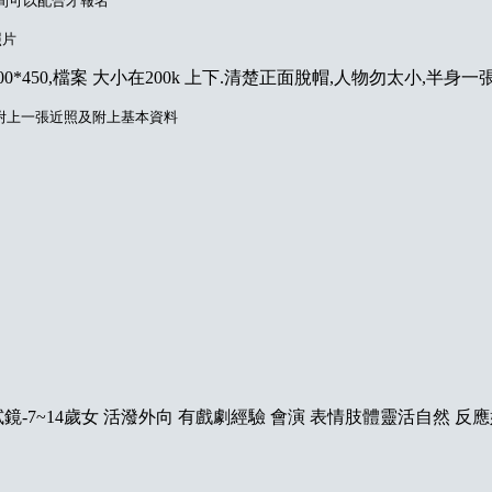
間可以配合才報名
照片
0*450,檔案 大小在200k 上下.清楚正面脫帽,人物勿太小,半身一
l 附上一張近照及附上基本資料
鏡-7~14歲女 活潑外向 有戲劇經驗 會演 表情肢體靈活自然 反應好