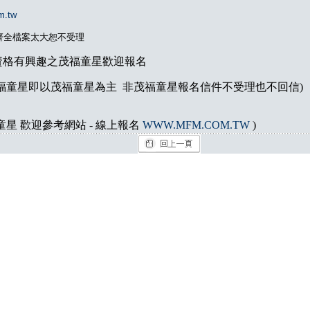
m.tw
齊全檔案太大恕不受理
資格有興趣之茂福童星歡迎報名
福童星即以茂福童星為主 非茂福童星報名信件不受理也不回信)
童星 歡迎參考網站 - 線上報名
WWW.MFM.COM.TW
)