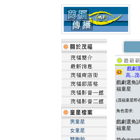
戲劇選
高...
戲劇選角試
福童星
(茂福童星即
角色需求:
男童星
戲劇選角試
福童星
女童星
雙胞胎
符合