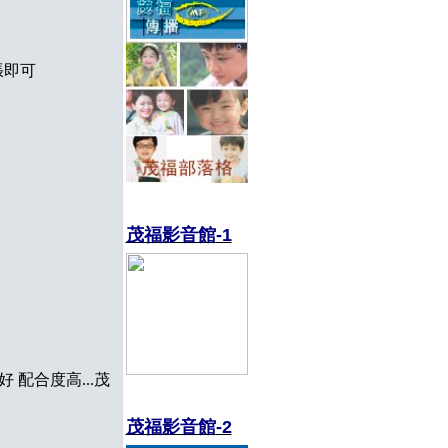
張即可
茂福影音館
-1
 配合度高...茂
茂福影音館
-2