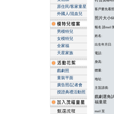
資格
時
原住民/客家童星
客戶要先看
外國人/混血兒
照片大小60
報名 請mai
男模特兒
姓名:
女模特兒
出生年月日:
全家福
天星家族
電話:
身高:
戲劇照
體重:
童裝平面
地址:
廣告照/記者會
主旨請填:
授證典禮活動照
戲劇選角試
福童星
mail 至