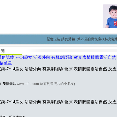
緊急澄清 請勿受騙
第29屆台灣兒童模特兒甄選活動
角試鏡-7~14歲女 活潑外向 有戲劇經驗 會演 表情肢體靈活自然
茂福童星
鏡-7~14歲女 活潑外向 有戲劇經驗 會演 表情肢體靈活自然 反應好
在 茂福網站
www.mfm.com.tw有刊登照片的小朋友
)
鏡-7~14歲女 活潑外向 有戲劇經驗 會演 表情肢體靈活自然 反應好