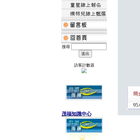
搜尋
訪客計數器
簡
95.
茂福知識中心