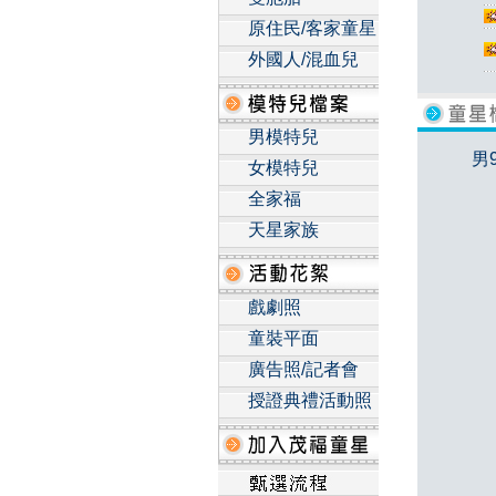
原住民/客家童星
外國人/混血兒
男模特兒
男
女模特兒
全家福
天星家族
戲劇照
童裝平面
廣告照/記者會
授證典禮活動照