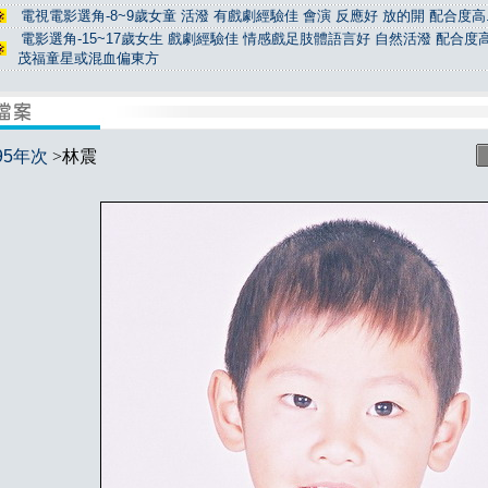
電視電影選角-8~9歲女童 活潑 有戲劇經驗佳 會演 反應好 放的開 配合度高.
電影選角-15~17歲女生 戲劇經驗佳 情感戲足肢體語言好 自然活潑 配合度高
茂福童星或混血偏東方
95年次
>林震