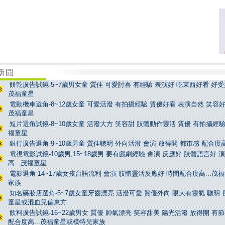
餅乾廣告試鏡-5~7歲男女童 質佳 可愛討喜 有經驗 表演好 吃東西好看 好受控
茂福童星
電動機車選角-8~12歲女童 可愛活潑 有拍攝經驗 質優好看 表演自然 笑容好看
茂福童星
短片選角試鏡-8~10歲女童 活潑大方 笑容甜 肢體動作靈活 質優 有拍攝經驗 
福童星
銀行廣告選角-9~10歲男童 質佳聰明 外向活潑 會演 放得開 都市感 配合度高
電視電影試鏡-10歲男,15~18歲男 要有戲劇經驗 會演 反應好 肢體語言好 
高...茂福童星
電影選角-14~17歲女孩台語流利 會演 肢體靈活反應好 時間配合度高...茂
家族
知名藥妝店選角-5~7歲女童牙齒漂亮 活潑可愛 質優外向 眼大有靈氣 聰明 長
童星或混血兒偏東方
飲料廣告試鏡-16~22歲男女 質優 帥氣漂亮 笑容甜美 陽光活潑 放得開 有
配合度高...茂福童星或模特兒家族