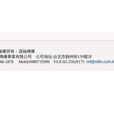
版權所有：茂福傳播
茂福傳播事業有限公司 公司地址:台北市錦州街159號2F
866-1878 Mobil:0989735999 FAX:02-25629175
mf@mfm.com.t
網路行銷
,
網頁設計
,
手機網頁設計
,
seo
,
機場接送
,
台南花店