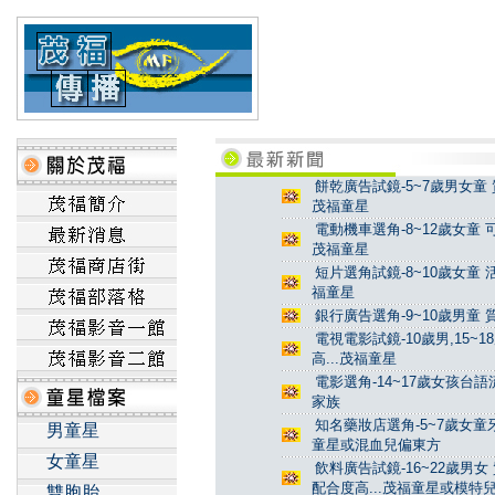
餅乾廣告試鏡-5~7歲男女童 
茂福童星
電動機車選角-8~12歲女童 
茂福童星
短片選角試鏡-8~10歲女童 
福童星
銀行廣告選角-9~10歲男童 
電視電影試鏡-10歲男,15~
高...茂福童星
電影選角-14~17歲女孩台
家族
知名藥妝店選角-5~7歲女童牙
男童星
童星或混血兒偏東方
女童星
飲料廣告試鏡-16~22歲男女
配合度高...茂福童星或模特
雙胞胎