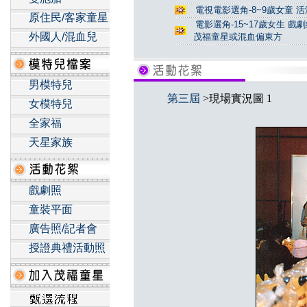
電視電影選角-8~9歲女童 活
原住民/客家童星
電影選角-15~17歲女生 戲
外國人/混血兒
茂福童星或混血偏東方
男模特兒
第三屆
>現場實況圖 1
女模特兒
全家福
天星家族
戲劇照
童裝平面
廣告照/記者會
授證典禮活動照