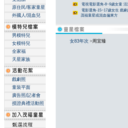
電視電影選角-8~9歲女童 活
原住民/客家童星
電影選角-15~17歲女生 戲
外國人/混血兒
茂福童星或混血偏東方
男模特兒
女83年次
>周宜臻
女模特兒
全家福
天星家族
戲劇照
童裝平面
廣告照/記者會
授證典禮活動照