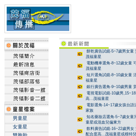
餅乾廣告試鏡-5~7歲男女童 
茂福童星
電動機車選角-8~12歲女童 
茂福童星
短片選角試鏡-8~10歲女童 
福童星
銀行廣告選角-9~10歲男童 
電視電影試鏡-10歲男,15~
高...茂福童星
電影選角-14~17歲女孩台
家族
知名藥妝店選角-5~7歲女童牙
男童星
童星或混血兒偏東方
女童星
飲料廣告試鏡-16~22歲男女
配合度高...茂福童星或模特
雙胞胎