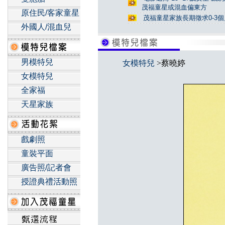
茂福童星或混血偏東方
原住民/客家童星
茂福童星家族長期徵求0-3
外國人/混血兒
男模特兒
女模特兒
>蔡曉婷
女模特兒
全家福
天星家族
戲劇照
童裝平面
廣告照/記者會
授證典禮活動照