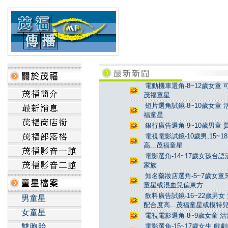
電動機車選角-8~12歲女童 
茂福童星
短片選角試鏡-8~10歲女童 
福童星
銀行廣告選角-9~10歲男童 
電視電影試鏡-10歲男,15~
高...茂福童星
電影選角-14~17歲女孩台
家族
知名藥妝店選角-5~7歲女童牙
童星或混血兒偏東方
飲料廣告試鏡-16~22歲男女
男童星
配合度高...茂福童星或模特
女童星
電視電影選角-8~9歲女童 活
雙胞胎
電影選角-15~17歲女生 戲