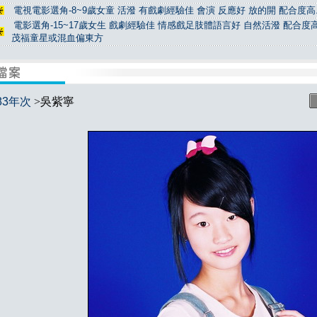
電視電影選角-8~9歲女童 活潑 有戲劇經驗佳 會演 反應好 放的開 配合度高.
電影選角-15~17歲女生 戲劇經驗佳 情感戲足肢體語言好 自然活潑 配合度高
茂福童星或混血偏東方
83年次
>吳紫寧