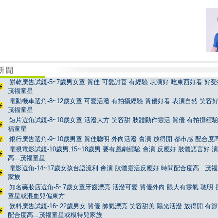
餅乾廣告試鏡-5~7歲男女童 質佳 可愛討喜 有經驗 表演好 吃東西好看 好受控
茂福童星
電動機車選角-8~12歲女童 可愛活潑 有拍攝經驗 質優好看 表演自然 笑容好看
茂福童星
短片選角試鏡-8~10歲女童 活潑大方 笑容甜 肢體動作靈活 質優 有拍攝經驗 
福童星
銀行廣告選角-9~10歲男童 質佳聰明 外向活潑 會演 放得開 都市感 配合度高
電視電影試鏡-10歲男,15~18歲男 要有戲劇經驗 會演 反應好 肢體語言好 
高...茂福童星
電影選角-14~17歲女孩台語流利 會演 肢體靈活反應好 時間配合度高...茂
家族
知名藥妝店選角-5~7歲女童牙齒漂亮 活潑可愛 質優外向 眼大有靈氣 聰明 長
童星或混血兒偏東方
飲料廣告試鏡-16~22歲男女 質優 帥氣漂亮 笑容甜美 陽光活潑 放得開 有
配合度高...茂福童星或模特兒家族