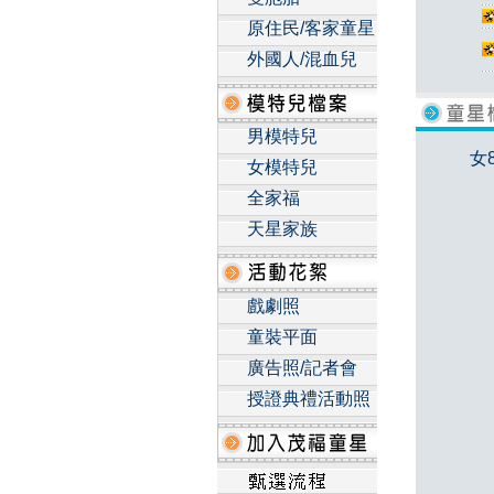
原住民/客家童星
外國人/混血兒
男模特兒
女
女模特兒
全家福
天星家族
戲劇照
童裝平面
廣告照/記者會
授證典禮活動照