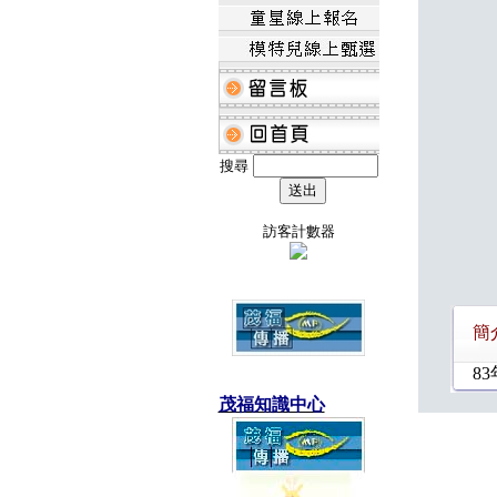
搜尋
訪客計數器
簡
8
茂福知識中心