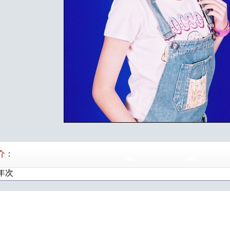
介：
3年次