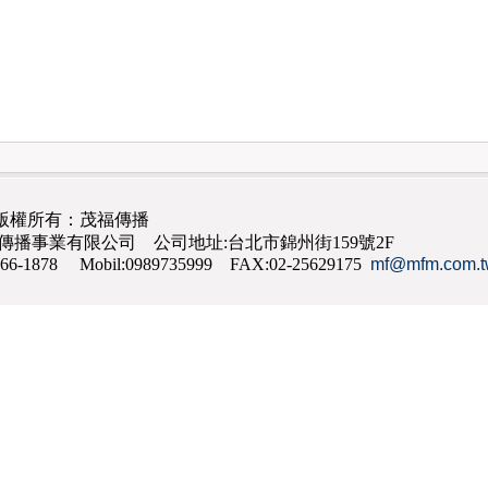
版權所有：茂福傳播
茂福傳播事業有限公司 公司地址:台北市錦州街159號2F
866-1878 Mobil:0989735999 FAX:02-25629175
mf@mfm.com.t
網路行銷
,
網頁設計
,
手機網頁設計
,
seo
,
機場接送
,
台南花店