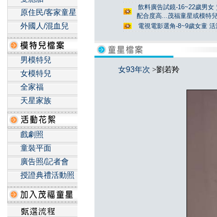
飲料廣告試鏡-16~22歲男女
原住民/客家童星
配合度高...茂福童星或模特
外國人/混血兒
電視電影選角-8~9歲女童 活
男模特兒
女93年次
>劉若羚
女模特兒
全家福
天星家族
戲劇照
童裝平面
廣告照/記者會
授證典禮活動照