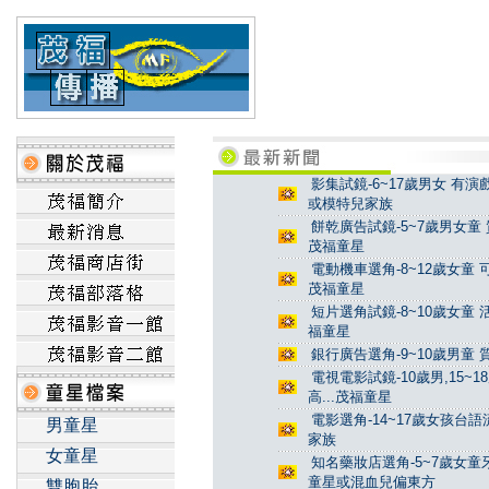
影集試鏡-6~17歲男女 有演
或模特兒家族
餅乾廣告試鏡-5~7歲男女童 
茂福童星
電動機車選角-8~12歲女童 
茂福童星
短片選角試鏡-8~10歲女童 
福童星
銀行廣告選角-9~10歲男童 
電視電影試鏡-10歲男,15~
高...茂福童星
電影選角-14~17歲女孩台
男童星
家族
女童星
知名藥妝店選角-5~7歲女童牙
童星或混血兒偏東方
雙胞胎