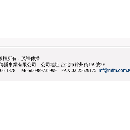
版權所有：茂福傳播
茂福傳播事業有限公司 公司地址:台北市錦州街159號2F
866-1878 Mobil:0989735999 FAX:02-25629175
mf@mfm.com.t
網路行銷
,
網頁設計
,
手機網頁設計
,
seo
,
機場接送
,
台南花店