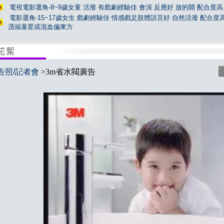
電視電影選角-8~9歲女童 活潑 有戲劇經驗佳 會演 反應好 放的開 配合度高.
電影選角-15~17歲女生 戲劇經驗佳 情感戲足肢體語言好 自然活潑 配合度高
茂福童星或混血偏東方
告照/記者會
>3m省水閥廣告