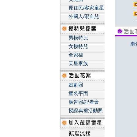
原住民/客家童星
外國人/混血兒
男模特兒
廣
女模特兒
全家福
天星家族
戲劇照
童裝平面
廣告照/記者會
授證典禮活動照