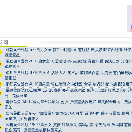
餅乾廣告試鏡-5~7歲男女童 質佳 可愛討喜 有經驗 表演好 吃東西好看 好受控
茂福童星
電動機車選角-8~12歲女童 可愛活潑 有拍攝經驗 質優好看 表演自然 笑容好看
茂福童星
短片選角試鏡-8~10歲女童 活潑大方 笑容甜 肢體動作靈活 質優 有拍攝經驗 
福童星
銀行廣告選角-9~10歲男童 質佳聰明 外向活潑 會演 放得開 都市感 配合度高
電視電影試鏡-10歲男,15~18歲男 要有戲劇經驗 會演 反應好 肢體語言好 
高...茂福童星
電影選角-14~17歲女孩台語流利 會演 肢體靈活反應好 時間配合度高...茂
家族
知名藥妝店選角-5~7歲女童牙齒漂亮 活潑可愛 質優外向 眼大有靈氣 聰明 長
童星或混血兒偏東方
飲料廣告試鏡-16~22歲男女 質優 帥氣漂亮 笑容甜美 陽光活潑 放得開 有
配合度高...茂福童星或模特兒家族