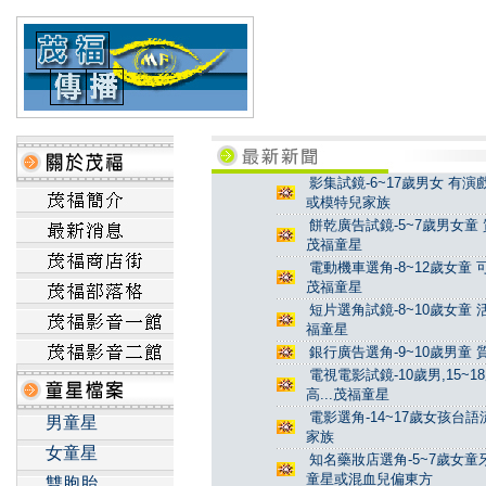
影集試鏡-6~17歲男女 有演
或模特兒家族
餅乾廣告試鏡-5~7歲男女童 
茂福童星
電動機車選角-8~12歲女童 
茂福童星
短片選角試鏡-8~10歲女童 
福童星
銀行廣告選角-9~10歲男童 
電視電影試鏡-10歲男,15~
高...茂福童星
電影選角-14~17歲女孩台
男童星
家族
女童星
知名藥妝店選角-5~7歲女童牙
童星或混血兒偏東方
雙胞胎