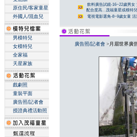
飲料廣告試鏡-16~22歲男女
原住民/客家童星
配合度高...茂福童星或模特
外國人/混血兒
電視電影選角-8~9歲女童 活
男模特兒
廣告照/記者會
>月眉世界廣
女模特兒
全家福
天星家族
戲劇照
童裝平面
廣告照/記者會
授證典禮活動照