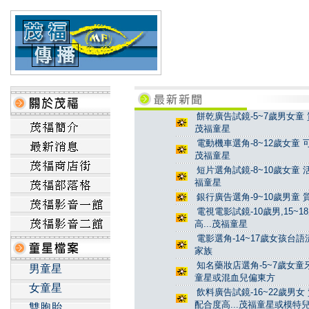
餅乾廣告試鏡-5~7歲男女童 
茂福童星
電動機車選角-8~12歲女童 
茂福童星
短片選角試鏡-8~10歲女童 
福童星
銀行廣告選角-9~10歲男童 
電視電影試鏡-10歲男,15~
高...茂福童星
電影選角-14~17歲女孩台
家族
知名藥妝店選角-5~7歲女童牙
男童星
童星或混血兒偏東方
女童星
飲料廣告試鏡-16~22歲男女
配合度高...茂福童星或模特
雙胞胎