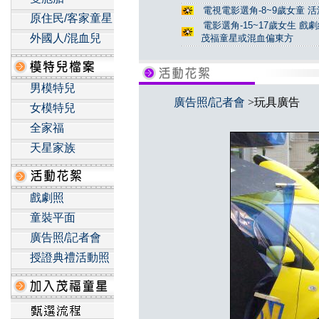
電視電影選角-8~9歲女童 活
原住民/客家童星
電影選角-15~17歲女生 戲
外國人/混血兒
茂福童星或混血偏東方
男模特兒
廣告照/記者會
>玩具廣告
女模特兒
全家福
天星家族
戲劇照
童裝平面
廣告照/記者會
授證典禮活動照