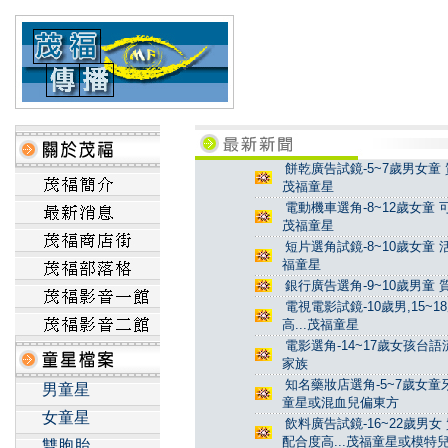
餅乾廣告試鏡-5~7歲男女童 
茂福童星
電動機車選角-8~12歲女童 
茂福童星
短片選角試鏡-8~10歲女童 
福童星
銀行廣告選角-9~10歲男童 
電視電影試鏡-10歲男,15~
高...茂福童星
電影選角-14~17歲女孩台
家族
知名藥妝店選角-5~7歲女童牙
男童星
童星或混血兒偏東方
女童星
飲料廣告試鏡-16~22歲男女
配合度高...茂福童星或模特
雙胞胎