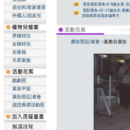
電視電影選角-8~9歲女童 活
原住民/客家童星
電影選角-15~17歲女生 戲
外國人/混血兒
茂福童星或混血偏東方
男模特兒
廣告照/記者會
>巢脆谷廣告
女模特兒
全家福
天星家族
戲劇照
童裝平面
廣告照/記者會
授證典禮活動照