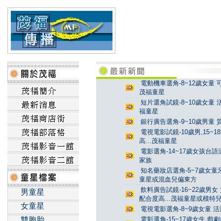
電動機車選角-8~12歲女童 
茂福童星
短片選角試鏡-8~10歲女童 
福童星
銀行廣告選角-9~10歲男童 
電視電影試鏡-10歲男,15~
高...茂福童星
電影選角-14~17歲女孩台
家族
知名藥妝店選角-5~7歲女童牙
童星或混血兒偏東方
飲料廣告試鏡-16~22歲男女
男童星
配合度高...茂福童星或模特
女童星
電視電影選角-8~9歲女童 活
雙胞胎
電影選角-15~17歲女生 戲