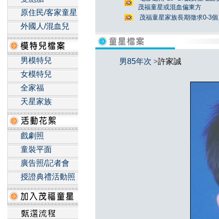
茂福童星或混血偏東方
原住民/客家童星
茂福童星家族長期徵求0-3
外國人/混血兒
男模特兒
男85年次
>許家誠
女模特兒
全家福
天星家族
戲劇照
童裝平面
廣告照/記者會
授證典禮活動照