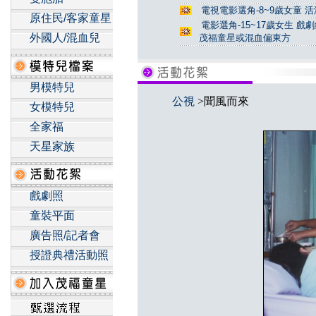
電視電影選角-8~9歲女童 活
原住民/客家童星
電影選角-15~17歲女生 戲
外國人/混血兒
茂福童星或混血偏東方
男模特兒
公視
>聞風而來
女模特兒
全家福
天星家族
戲劇照
童裝平面
廣告照/記者會
授證典禮活動照