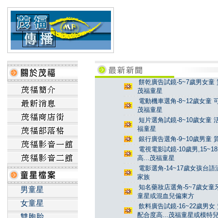
餅乾廣告試鏡-5~7歲男女童 
茂福童星
電動機車選角-8~12歲女童 
茂福童星
短片選角試鏡-8~10歲女童 
福童星
銀行廣告選角-9~10歲男童 
電視電影試鏡-10歲男,15~
高...茂福童星
電影選角-14~17歲女孩台
家族
知名藥妝店選角-5~7歲女童牙
男童星
童星或混血兒偏東方
女童星
飲料廣告試鏡-16~22歲男女
配合度高...茂福童星或模特
雙胞胎