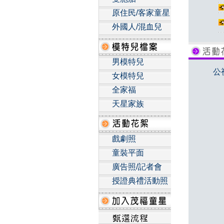
原住民/客家童星
外國人/混血兒
男模特兒
公
女模特兒
全家福
天星家族
戲劇照
童裝平面
廣告照/記者會
授證典禮活動照