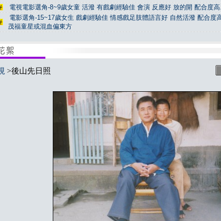
電視電影選角-8~9歲女童 活潑 有戲劇經驗佳 會演 反應好 放的開 配合度高.
電影選角-15~17歲女生 戲劇經驗佳 情感戲足肢體語言好 自然活潑 配合度高
茂福童星或混血偏東方
視
>後山先日照