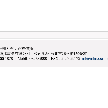
版權所有：茂福傳播
茂福傳播事業有限公司 公司地址:台北市錦州街159號2F
866-1878 Mobil:0989735999 FAX:02-25629175
mf@mfm.com.t
網路行銷
,
網頁設計
,
手機網頁設計
,
seo
,
機場接送
,
台南花店