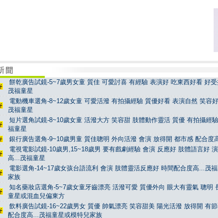
餅乾廣告試鏡-5~7歲男女童 質佳 可愛討喜 有經驗 表演好 吃東西好看 好受控
茂福童星
電動機車選角-8~12歲女童 可愛活潑 有拍攝經驗 質優好看 表演自然 笑容好看
茂福童星
短片選角試鏡-8~10歲女童 活潑大方 笑容甜 肢體動作靈活 質優 有拍攝經驗 
福童星
銀行廣告選角-9~10歲男童 質佳聰明 外向活潑 會演 放得開 都市感 配合度高
電視電影試鏡-10歲男,15~18歲男 要有戲劇經驗 會演 反應好 肢體語言好 
高...茂福童星
電影選角-14~17歲女孩台語流利 會演 肢體靈活反應好 時間配合度高...茂
家族
知名藥妝店選角-5~7歲女童牙齒漂亮 活潑可愛 質優外向 眼大有靈氣 聰明 長
童星或混血兒偏東方
飲料廣告試鏡-16~22歲男女 質優 帥氣漂亮 笑容甜美 陽光活潑 放得開 有
配合度高...茂福童星或模特兒家族