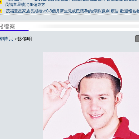
茂福童星或混血偏東方
茂福童星家族長期徵求0-3個月新生兒或已懷孕的媽咪/戲劇.廣告 歡迎報名
模特兒
>蔡傑明