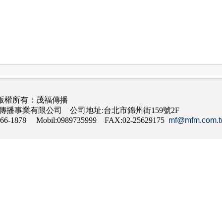
版權所有：茂福傳播
茂福傳播事業有限公司 公司地址:台北市錦州街159號2F
866-1878 Mobil:0989735999 FAX:02-25629175
mf@mfm.com.t
網路行銷
,
網頁設計
,
手機網頁設計
,
seo
,
機場接送
,
台南花店