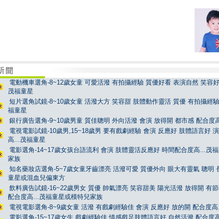
電動機車選角-8~12歲女童 可愛活潑 有拍攝經驗 質優好看 表演自然 笑容好看
茂福童星
短片選角試鏡-8~10歲女童 活潑大方 笑容甜 肢體動作靈活 質優 有拍攝經驗 
福童星
銀行廣告選角-9~10歲男童 質佳聰明 外向活潑 會演 放得開 都市感 配合度高
電視電影試鏡-10歲男,15~18歲男 要有戲劇經驗 會演 反應好 肢體語言好 
高...茂福童星
電影選角-14~17歲女孩台語流利 會演 肢體靈活反應好 時間配合度高...茂
家族
知名藥妝店選角-5~7歲女童牙齒漂亮 活潑可愛 質優外向 眼大有靈氣 聰明 長
童星或混血兒偏東方
飲料廣告試鏡-16~22歲男女 質優 帥氣漂亮 笑容甜美 陽光活潑 放得開 有
配合度高...茂福童星或模特兒家族
電視電影選角-8~9歲女童 活潑 有戲劇經驗佳 會演 反應好 放的開 配合度高.
電影選角-15~17歲女生 戲劇經驗佳 情感戲足肢體語言好 自然活潑 配合度高