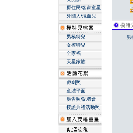
原住民/客家童星
外國人/混血兒
男模特兒
男
女模特兒
全家福
天星家族
戲劇照
童裝平面
廣告照/記者會
授證典禮活動照