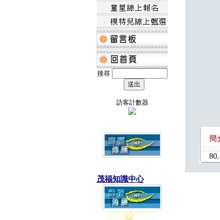
搜尋
訪客計數器
簡
80.
茂福知識中心