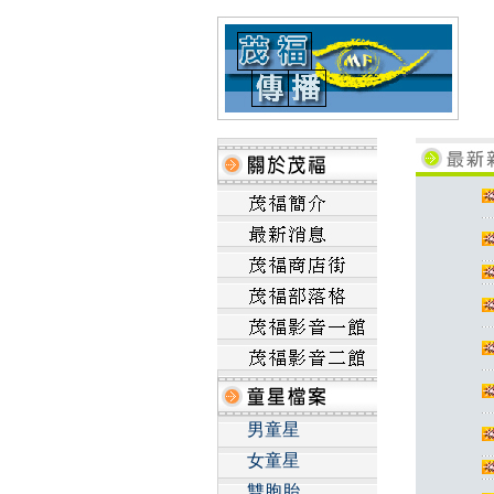
男童星
女童星
雙胞胎