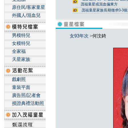
茂福童星或混血偏東方
原住民/客家童星
茂福童星家族長期徵求0-3
外國人/混血兒
男模特兒
女93年次
>何汶錡
女模特兒
全家福
天星家族
戲劇照
童裝平面
廣告照/記者會
授證典禮活動照