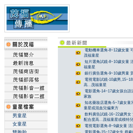
電動機車選角-8~12歲女童 
茂福童星
短片選角試鏡-8~10歲女童 
福童星
銀行廣告選角-9~10歲男童 
電視電影試鏡-10歲男,15~
高...茂福童星
電影選角-14~17歲女孩台
家族
知名藥妝店選角-5~7歲女童牙
童星或混血兒偏東方
飲料廣告試鏡-16~22歲男女
男童星
配合度高...茂福童星或模特
女童星
電視電影選角-8~9歲女童 活
雙胞胎
電影選角-15~17歲女生 戲