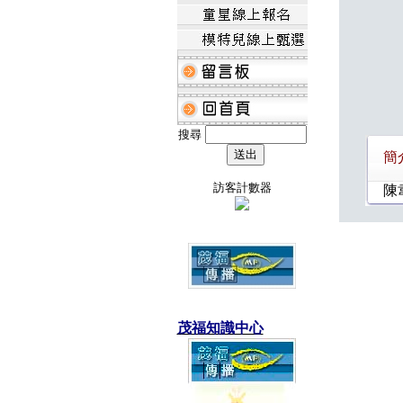
搜尋
簡
訪客計數器
陳
茂福知識中心