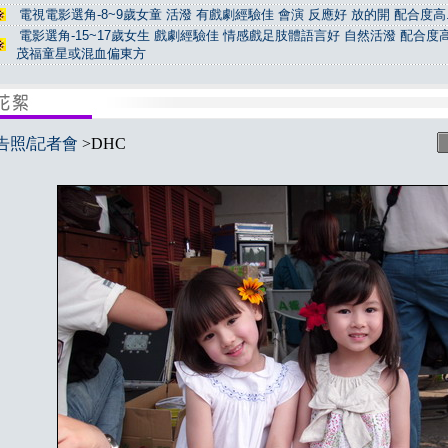
電視電影選角-8~9歲女童 活潑 有戲劇經驗佳 會演 反應好 放的開 配合度高.
電影選角-15~17歲女生 戲劇經驗佳 情感戲足肢體語言好 自然活潑 配合度高
茂福童星或混血偏東方
告照/記者會
>DHC