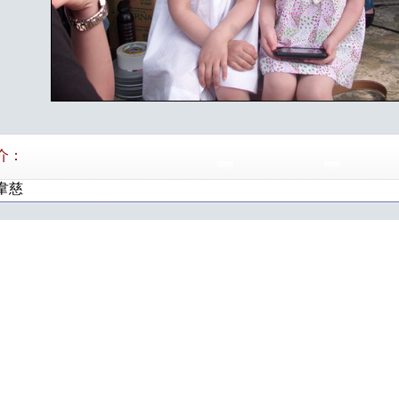
介：
韋慈