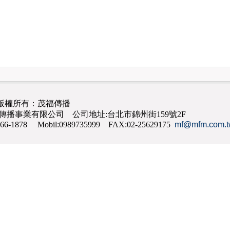
版權所有：茂福傳播
茂福傳播事業有限公司 公司地址:台北市錦州街159號2F
866-1878 Mobil:0989735999 FAX:02-25629175
mf@mfm.com.t
網路行銷
,
網頁設計
,
手機網頁設計
,
seo
,
機場接送
,
台南花店