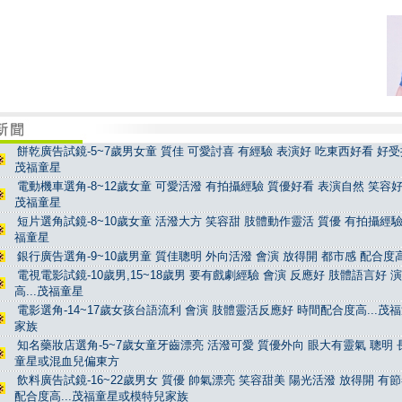
餅乾廣告試鏡-5~7歲男女童 質佳 可愛討喜 有經驗 表演好 吃東西好看 好受控
茂福童星
電動機車選角-8~12歲女童 可愛活潑 有拍攝經驗 質優好看 表演自然 笑容好看
茂福童星
短片選角試鏡-8~10歲女童 活潑大方 笑容甜 肢體動作靈活 質優 有拍攝經驗 
福童星
銀行廣告選角-9~10歲男童 質佳聰明 外向活潑 會演 放得開 都市感 配合度高
電視電影試鏡-10歲男,15~18歲男 要有戲劇經驗 會演 反應好 肢體語言好 
高...茂福童星
電影選角-14~17歲女孩台語流利 會演 肢體靈活反應好 時間配合度高...茂
家族
知名藥妝店選角-5~7歲女童牙齒漂亮 活潑可愛 質優外向 眼大有靈氣 聰明 長
童星或混血兒偏東方
飲料廣告試鏡-16~22歲男女 質優 帥氣漂亮 笑容甜美 陽光活潑 放得開 有
配合度高...茂福童星或模特兒家族