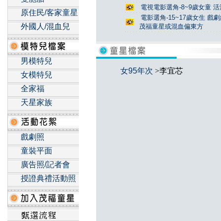
電視電影選角-8~9歲女童 活
原住民/客家童星
電影選角-15~17歲女生 戲
外國人/混血兒
茂福童星或混血偏東方
男模特兒
女95年次
>李宜芯
女模特兒
全家福
天星家族
戲劇照
童裝平面
廣告照/記者會
授證典禮活動照