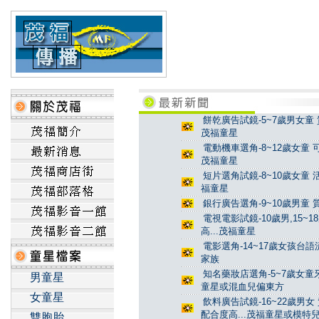
餅乾廣告試鏡-5~7歲男女童 
茂福童星
電動機車選角-8~12歲女童 
茂福童星
短片選角試鏡-8~10歲女童 
福童星
銀行廣告選角-9~10歲男童 
電視電影試鏡-10歲男,15~
高...茂福童星
電影選角-14~17歲女孩台
家族
知名藥妝店選角-5~7歲女童牙
男童星
童星或混血兒偏東方
女童星
飲料廣告試鏡-16~22歲男女
配合度高...茂福童星或模特
雙胞胎