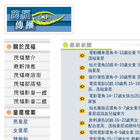
電動機車選角-8~12歲女童 
茂福童星
短片選角試鏡-8~10歲女童 
福童星
銀行廣告選角-9~10歲男童 
電視電影試鏡-10歲男,15~
高...茂福童星
電影選角-14~17歲女孩台
家族
知名藥妝店選角-5~7歲女童牙
童星或混血兒偏東方
飲料廣告試鏡-16~22歲男女
男童星
配合度高...茂福童星或模特
女童星
電視電影選角-8~9歲女童 活
雙胞胎
電影選角-15~17歲女生 戲