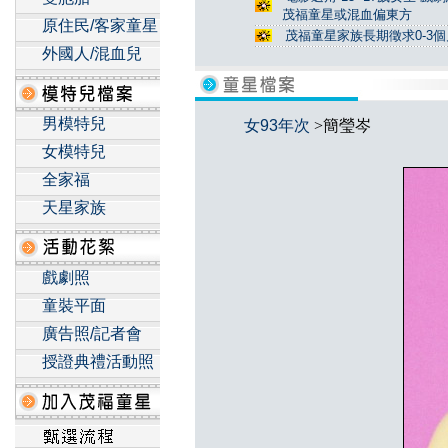
茂福童星或混血偏東方
原住民/客家童星
茂福童星家族長期徵求0-3
外國人/混血兒
男模特兒
女93年次
>簡瑩岑
女模特兒
全家福
天星家族
戲劇照
童裝平面
廣告照/記者會
授證典禮活動照