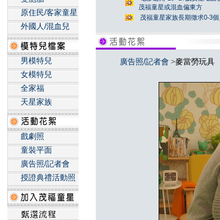
茂福童星或混血偏東方
原住民/客家童星
茂福童星家族長期徵求0-3
外國人/混血兒
男模特兒
廣告照/記者會
>麥當勞玩具
女模特兒
全家福
天星家族
戲劇照
童裝平面
廣告照/記者會
授證典禮活動照