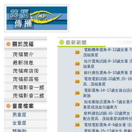
電動機車選角-8~12歲女童 
茂福童星
短片選角試鏡-8~10歲女童 
福童星
銀行廣告選角-9~10歲男童 
電視電影試鏡-10歲男,15~
高...茂福童星
電影選角-14~17歲女孩台
家族
知名藥妝店選角-5~7歲女童牙
童星或混血兒偏東方
飲料廣告試鏡-16~22歲男女
男童星
配合度高...茂福童星或模特
女童星
電視電影選角-8~9歲女童 活
雙胞胎
電影選角-15~17歲女生 戲