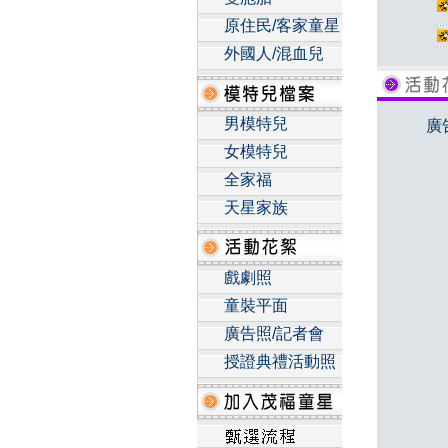
原住民/客家童星
外國人/混血兒
男模特兒
廣
女模特兒
全家福
天星家族
戲劇照
童裝平面
廣告照/記者會
授證典禮活動照