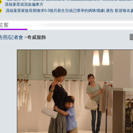
茂福童星或混血偏東方
茂福童星家族長期徵求0-3個月新生兒或已懷孕的媽咪/戲劇.廣告 歡迎報名
告照/記者會
>奇威服飾