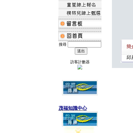
搜尋
簡
邱
訪客計數器
茂福知識中心