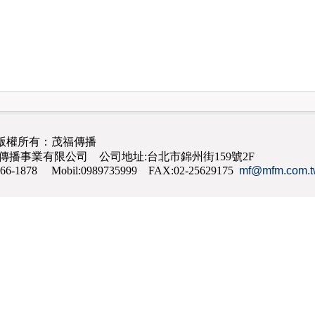
版權所有：茂福傳播
茂福傳播事業有限公司 公司地址:台北市錦州街159號2F
866-1878 Mobil:0989735999 FAX:02-25629175
mf@mfm.com.t
網路行銷
,
網頁設計
,
手機網頁設計
,
seo
,
機場接送
,
台南花店