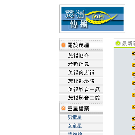
男童星
女童星
雙胞胎