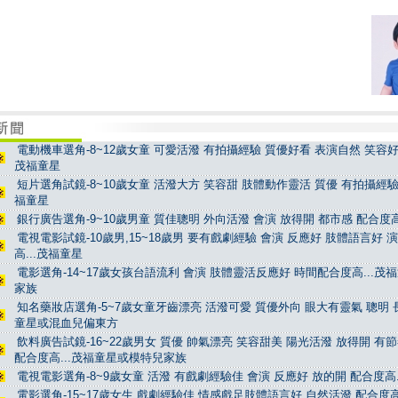
電動機車選角-8~12歲女童 可愛活潑 有拍攝經驗 質優好看 表演自然 笑容好看
茂福童星
短片選角試鏡-8~10歲女童 活潑大方 笑容甜 肢體動作靈活 質優 有拍攝經驗 
福童星
銀行廣告選角-9~10歲男童 質佳聰明 外向活潑 會演 放得開 都市感 配合度高
電視電影試鏡-10歲男,15~18歲男 要有戲劇經驗 會演 反應好 肢體語言好 
高...茂福童星
電影選角-14~17歲女孩台語流利 會演 肢體靈活反應好 時間配合度高...茂
家族
知名藥妝店選角-5~7歲女童牙齒漂亮 活潑可愛 質優外向 眼大有靈氣 聰明 長
童星或混血兒偏東方
飲料廣告試鏡-16~22歲男女 質優 帥氣漂亮 笑容甜美 陽光活潑 放得開 有
配合度高...茂福童星或模特兒家族
電視電影選角-8~9歲女童 活潑 有戲劇經驗佳 會演 反應好 放的開 配合度高.
電影選角-15~17歲女生 戲劇經驗佳 情感戲足肢體語言好 自然活潑 配合度高