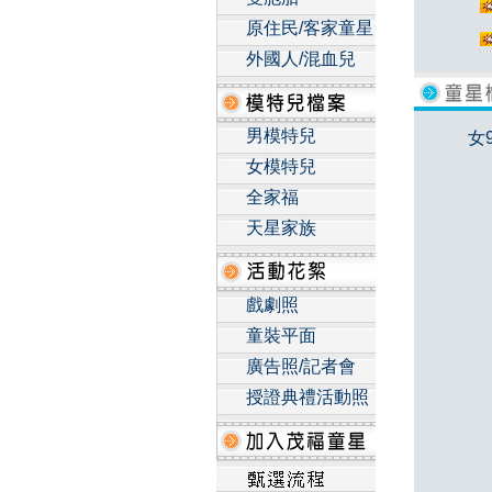
原住民/客家童星
外國人/混血兒
男模特兒
女
女模特兒
全家福
天星家族
戲劇照
童裝平面
廣告照/記者會
授證典禮活動照