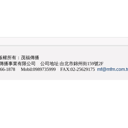
版權所有：茂福傳播
茂福傳播事業有限公司 公司地址:台北市錦州街159號2F
866-1878 Mobil:0989735999 FAX:02-25629175
mf@mfm.com.t
網路行銷
,
網頁設計
,
手機網頁設計
,
seo
,
機場接送
,
台南花店