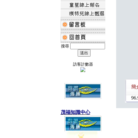
搜尋
訪客計數器
簡
96.
茂福知識中心