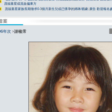
茂福童星或混血偏東方
茂福童星家族長期徵求0-3個月新生兒或已懷孕的媽咪/戲劇.廣告 歡迎報名
96年次
>謝楹霈