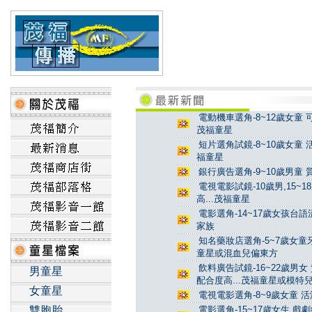
電動機車選角-8~12歲女童 
茂福童星
短片選角試鏡-8~10歲女童 
福童星
銀行廣告選角-9~10歲男童 
電視電影試鏡-10歲男,15~
高...茂福童星
電影選角-14~17歲女孩台
家族
知名藥妝店選角-5~7歲女童牙
童星或混血兒偏東方
飲料廣告試鏡-16~22歲男女
男童星
配合度高...茂福童星或模特
女童星
電視電影選角-8~9歲女童 活
雙胞胎
電影選角-15~17歲女生 戲