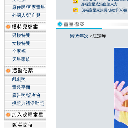
茂福童星或混血偏東方
原住民/客家童星
茂福童星家族長期徵求0-3
外國人/混血兒
男模特兒
男95年次
>江定曄
女模特兒
全家福
天星家族
戲劇照
童裝平面
廣告照/記者會
授證典禮活動照