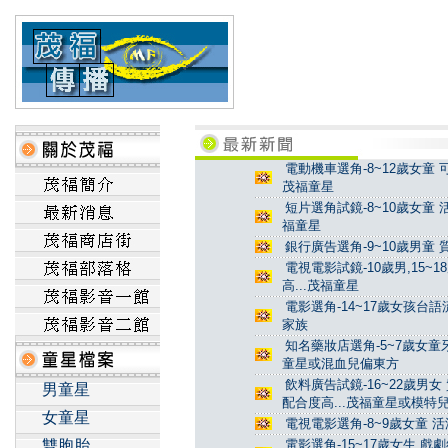
電動機車選角-8~12歲女童 
茂福童星
短片選角試鏡-8~10歲女童 
福童星
銀行廣告選角-9~10歲男童 
電視電影試鏡-10歲男,15~
高...茂福童星
電影選角-14~17歲女孩台
家族
知名藥妝店選角-5~7歲女童牙
童星或混血兒偏東方
飲料廣告試鏡-16~22歲男女
男童星
配合度高...茂福童星或模特
女童星
電視電影選角-8~9歲女童 活
雙胞胎
電影選角-15~17歲女生 戲