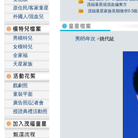
茂福童星或混血偏東方
原住民/客家童星
茂福童星家族長期徵求0-3
外國人/混血兒
男模特兒
男85年次
>姚代紘
女模特兒
全家福
天星家族
戲劇照
童裝平面
廣告照/記者會
授證典禮活動照