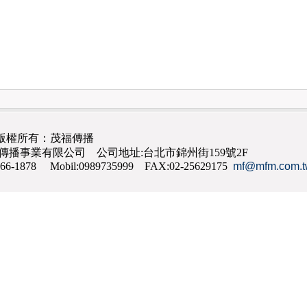
版權所有：茂福傳播
茂福傳播事業有限公司 公司地址:台北市錦州街159號2F
866-1878 Mobil:0989735999 FAX:02-25629175
mf@mfm.com.t
網路行銷
,
網頁設計
,
手機網頁設計
,
seo
,
機場接送
,
台南花店