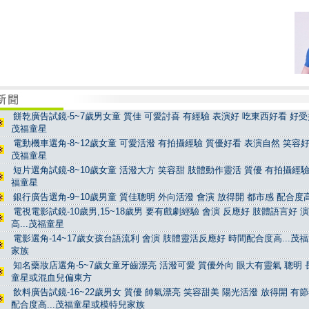
餅乾廣告試鏡-5~7歲男女童 質佳 可愛討喜 有經驗 表演好 吃東西好看 好受控
茂福童星
電動機車選角-8~12歲女童 可愛活潑 有拍攝經驗 質優好看 表演自然 笑容好看
茂福童星
短片選角試鏡-8~10歲女童 活潑大方 笑容甜 肢體動作靈活 質優 有拍攝經驗 
福童星
銀行廣告選角-9~10歲男童 質佳聰明 外向活潑 會演 放得開 都市感 配合度高
電視電影試鏡-10歲男,15~18歲男 要有戲劇經驗 會演 反應好 肢體語言好 
高...茂福童星
電影選角-14~17歲女孩台語流利 會演 肢體靈活反應好 時間配合度高...茂
家族
知名藥妝店選角-5~7歲女童牙齒漂亮 活潑可愛 質優外向 眼大有靈氣 聰明 長
童星或混血兒偏東方
飲料廣告試鏡-16~22歲男女 質優 帥氣漂亮 笑容甜美 陽光活潑 放得開 有
配合度高...茂福童星或模特兒家族