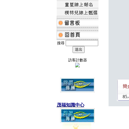
搜尋
訪客計數器
簡
85.
茂福知識中心