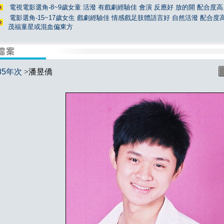
電視電影選角-8~9歲女童 活潑 有戲劇經驗佳 會演 反應好 放的開 配合度高.
電影選角-15~17歲女生 戲劇經驗佳 情感戲足肢體語言好 自然活潑 配合度高
茂福童星或混血偏東方
85年次
>潘昱僑