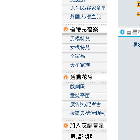
原住民/客家童星
外國人/混血兒
男模特兒
男
女模特兒
全家福
天星家族
戲劇照
童裝平面
廣告照/記者會
授證典禮活動照