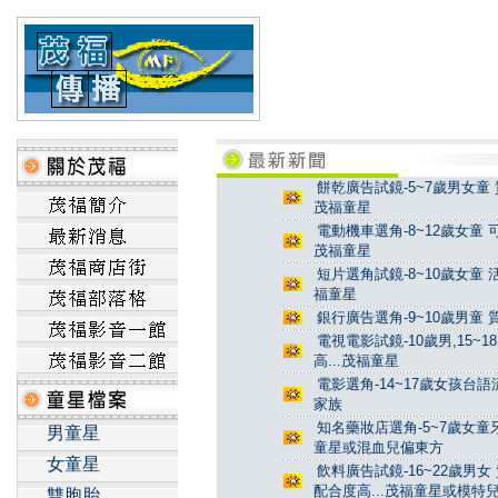
餅乾廣告試鏡-5~7歲男女童 
茂福童星
電動機車選角-8~12歲女童 
茂福童星
短片選角試鏡-8~10歲女童 
福童星
銀行廣告選角-9~10歲男童 
電視電影試鏡-10歲男,15~
高...茂福童星
電影選角-14~17歲女孩台
家族
知名藥妝店選角-5~7歲女童牙
男童星
童星或混血兒偏東方
女童星
飲料廣告試鏡-16~22歲男女
配合度高...茂福童星或模特
雙胞胎