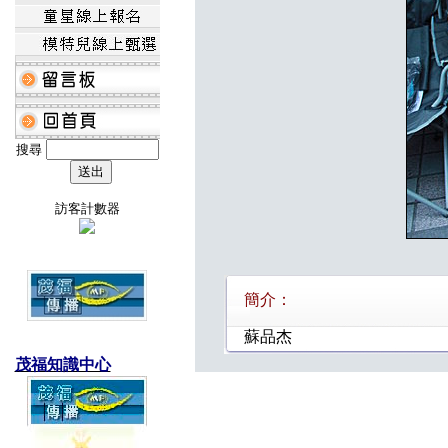
搜尋
訪客計數器
簡介：
蘇品杰
茂福知識中心