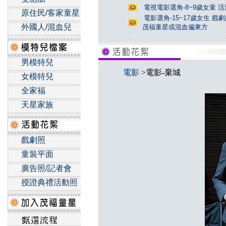
電視電影選角-8~9歲女童 活
原住民/客家童星
電影選角-15~17歲女生 戲
外國人/混血兒
茂福童星或混血偏東方
男模特兒
電影
>電影-棄城
女模特兒
全家福
天星家族
戲劇照
童裝平面
廣告照/記者會
授證典禮活動照