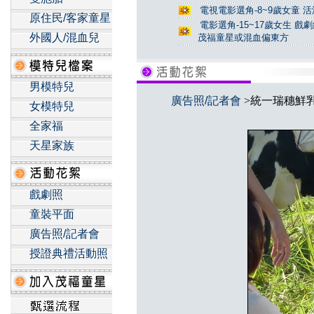
電視電影選角-8~9歲女童 活
原住民/客家童星
電影選角-15~17歲女生 戲
外國人/混血兒
茂福童星或混血偏東方
男模特兒
廣告照/記者會
>統一瑞穗鮮
女模特兒
全家福
天星家族
戲劇照
童裝平面
廣告照/記者會
授證典禮活動照