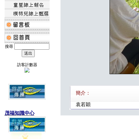
搜尋
訪客計數器
簡介：
袁若穎
茂福知識中心