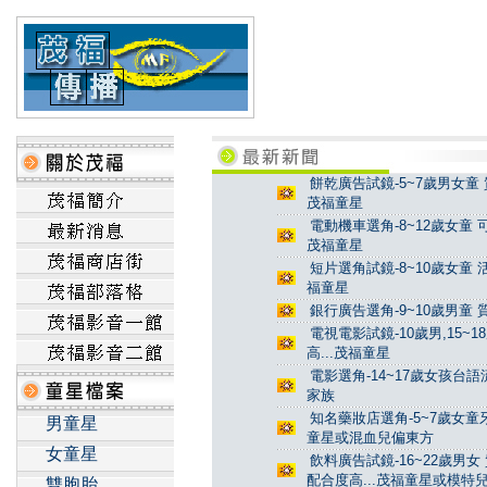
餅乾廣告試鏡-5~7歲男女童 
茂福童星
電動機車選角-8~12歲女童 
茂福童星
短片選角試鏡-8~10歲女童 
福童星
銀行廣告選角-9~10歲男童 
電視電影試鏡-10歲男,15~
高...茂福童星
電影選角-14~17歲女孩台
家族
知名藥妝店選角-5~7歲女童牙
男童星
童星或混血兒偏東方
女童星
飲料廣告試鏡-16~22歲男女
配合度高...茂福童星或模特
雙胞胎