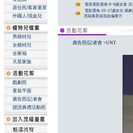
電視電影選角-8~9歲女童 活
原住民/客家童星
電影選角-15~17歲女生 戲
外國人/混血兒
茂福童星或混血偏東方
男模特兒
廣告照/記者會
>UNT
女模特兒
全家福
天星家族
戲劇照
童裝平面
廣告照/記者會
授證典禮活動照