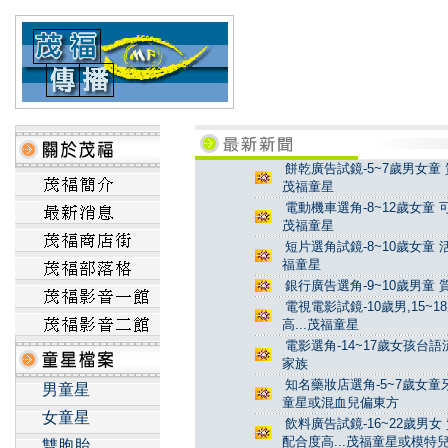
餅乾廣告試鏡-5~7歲男女童 
茂福童星
電動機車選角-8~12歲女童 
茂福童星
短片選角試鏡-8~10歲女童 
福童星
銀行廣告選角-9~10歲男童 
電視電影試鏡-10歲男,15~
高...茂福童星
電影選角-14~17歲女孩台
家族
知名藥妝店選角-5~7歲女童牙
男童星
童星或混血兒偏東方
女童星
飲料廣告試鏡-16~22歲男女
配合度高...茂福童星或模特
雙胞胎