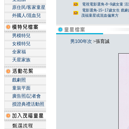
電視電影選角-8~9歲女童 活
原住民/客家童星
電影選角-15~17歲女生 戲
外國人/混血兒
茂福童星或混血偏東方
男模特兒
男100年次
>張育誠
女模特兒
全家福
天星家族
戲劇照
童裝平面
廣告照/記者會
授證典禮活動照