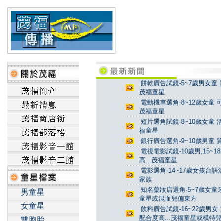
餅乾廣告試鏡-5~7歲男女童 
茂福童星
電動機車選角-8~12歲女童 
茂福童星
短片選角試鏡-8~10歲女童 
福童星
銀行廣告選角-9~10歲男童 
電視電影試鏡-10歲男,15~
高...茂福童星
電影選角-14~17歲女孩台
家族
知名藥妝店選角-5~7歲女童牙
男童星
童星或混血兒偏東方
女童星
飲料廣告試鏡-16~22歲男女
配合度高...茂福童星或模特
雙胞胎