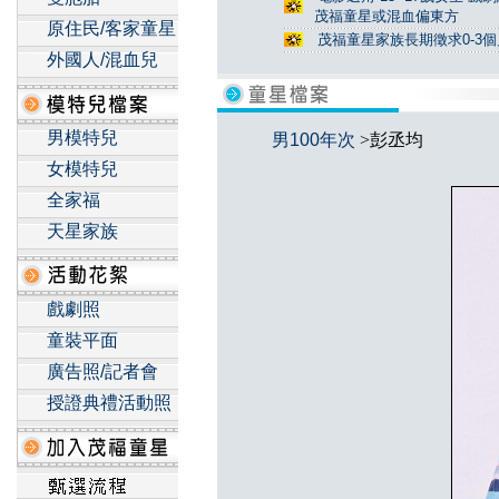
茂福童星或混血偏東方
原住民/客家童星
茂福童星家族長期徵求0-3
外國人/混血兒
男模特兒
男100年次
>彭丞均
女模特兒
全家福
天星家族
戲劇照
童裝平面
廣告照/記者會
授證典禮活動照