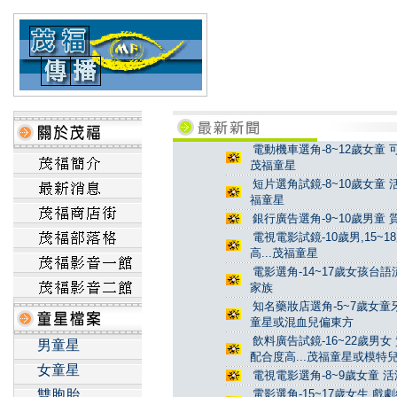
電動機車選角-8~12歲女童 
茂福童星
短片選角試鏡-8~10歲女童 
福童星
銀行廣告選角-9~10歲男童 
電視電影試鏡-10歲男,15~
高...茂福童星
電影選角-14~17歲女孩台
家族
知名藥妝店選角-5~7歲女童牙
童星或混血兒偏東方
飲料廣告試鏡-16~22歲男女
男童星
配合度高...茂福童星或模特
女童星
電視電影選角-8~9歲女童 活
雙胞胎
電影選角-15~17歲女生 戲