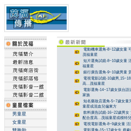
電動機車選角-8~12歲女童 
茂福童星
短片選角試鏡-8~10歲女童 
福童星
銀行廣告選角-9~10歲男童 
電視電影試鏡-10歲男,15~
高...茂福童星
電影選角-14~17歲女孩台
家族
知名藥妝店選角-5~7歲女童牙
童星或混血兒偏東方
飲料廣告試鏡-16~22歲男女
男童星
配合度高...茂福童星或模特
女童星
電視電影選角-8~9歲女童 活
雙胞胎
電影選角-15~17歲女生 戲