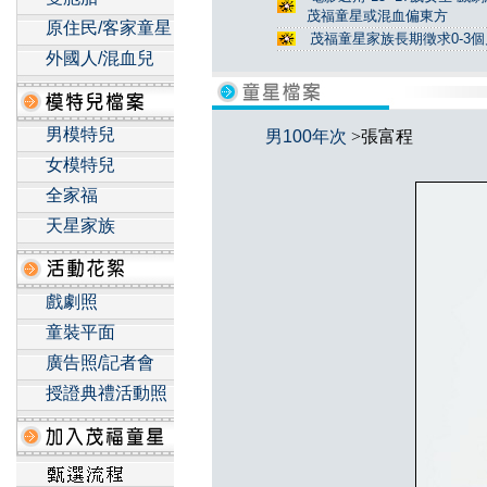
茂福童星或混血偏東方
原住民/客家童星
茂福童星家族長期徵求0-3
外國人/混血兒
男模特兒
男100年次
>張富程
女模特兒
全家福
天星家族
戲劇照
童裝平面
廣告照/記者會
授證典禮活動照