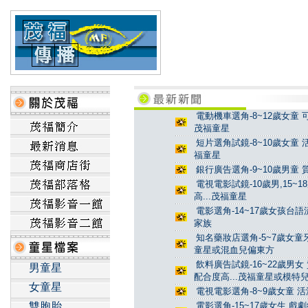
電動機車選角-8~12歲女童 
茂福童星
短片選角試鏡-8~10歲女童 
福童星
銀行廣告選角-9~10歲男童 
電視電影試鏡-10歲男,15~
高...茂福童星
電影選角-14~17歲女孩台
家族
知名藥妝店選角-5~7歲女童牙
童星或混血兒偏東方
飲料廣告試鏡-16~22歲男女
男童星
配合度高...茂福童星或模特
女童星
電視電影選角-8~9歲女童 活
雙胞胎
電影選角-15~17歲女生 戲