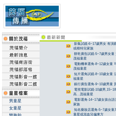
影集試鏡-6~17歲男女 有演
或模特兒家族
餅乾廣告試鏡-5~7歲男女童 
茂福童星
電動機車選角-8~12歲女童 
茂福童星
短片選角試鏡-8~10歲女童 
福童星
銀行廣告選角-9~10歲男童 
電視電影試鏡-10歲男,15~
高...茂福童星
電影選角-14~17歲女孩台
男童星
家族
女童星
知名藥妝店選角-5~7歲女童
童星或混血兒偏東方
雙胞胎