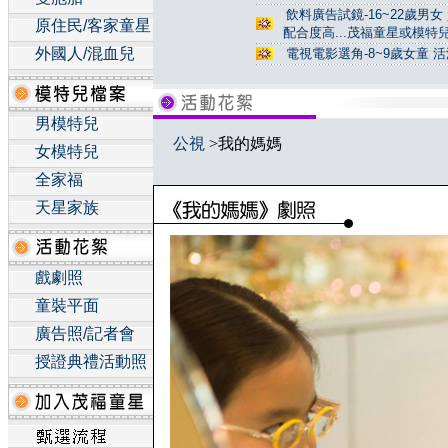
飲料廣告試鏡-16~22歲男
原住民/客家童星
配合度高...茂福童星或模特
外國人/混血兒
電視電影選角-8~9歲女童 活
男模特兒
公視
>我的媽媽
女模特兒
全家福
天星家族
戲劇照
童裝平面
廣告照/記者會
授證典禮活動照