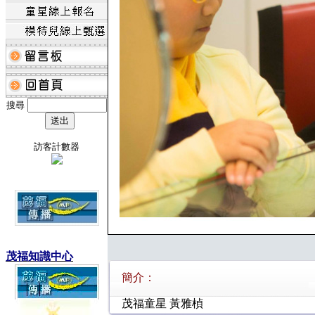
搜尋
訪客計數器
茂福知識中心
簡介：
茂福童星 黃雅楨