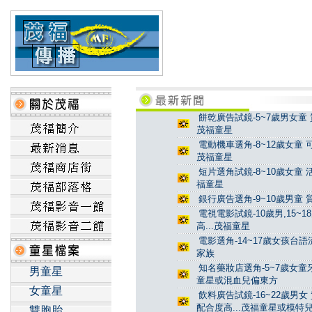
餅乾廣告試鏡-5~7歲男女童 
茂福童星
電動機車選角-8~12歲女童 
茂福童星
短片選角試鏡-8~10歲女童 
福童星
銀行廣告選角-9~10歲男童 
電視電影試鏡-10歲男,15~
高...茂福童星
電影選角-14~17歲女孩台
家族
知名藥妝店選角-5~7歲女童牙
男童星
童星或混血兒偏東方
女童星
飲料廣告試鏡-16~22歲男女
配合度高...茂福童星或模特
雙胞胎