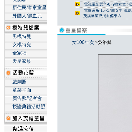
電視電影選角-8~9歲女童 活
原住民/客家童星
電影選角-15~17歲女生 戲
外國人/混血兒
茂福童星或混血偏東方
男模特兒
女100年次
>吳洛綺
女模特兒
全家福
天星家族
戲劇照
童裝平面
廣告照/記者會
授證典禮活動照