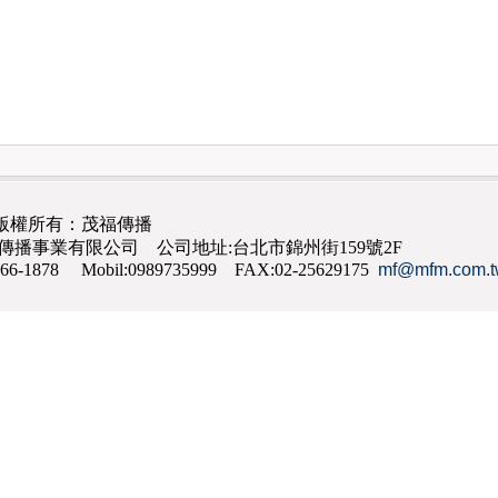
版權所有：茂福傳播
茂福傳播事業有限公司 公司地址:台北市錦州街159號2F
866-1878 Mobil:0989735999 FAX:02-25629175
mf@mfm.com.t
網路行銷
,
網頁設計
,
手機網頁設計
,
seo
,
機場接送
,
台南花店