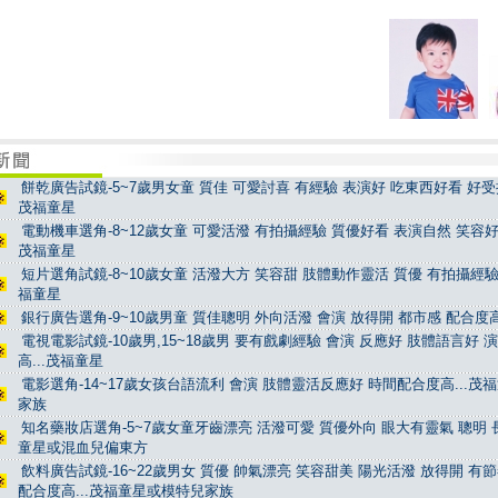
餅乾廣告試鏡-5~7歲男女童 質佳 可愛討喜 有經驗 表演好 吃東西好看 好受控
茂福童星
電動機車選角-8~12歲女童 可愛活潑 有拍攝經驗 質優好看 表演自然 笑容好看
茂福童星
短片選角試鏡-8~10歲女童 活潑大方 笑容甜 肢體動作靈活 質優 有拍攝經驗 
福童星
銀行廣告選角-9~10歲男童 質佳聰明 外向活潑 會演 放得開 都市感 配合度高
電視電影試鏡-10歲男,15~18歲男 要有戲劇經驗 會演 反應好 肢體語言好 
高...茂福童星
電影選角-14~17歲女孩台語流利 會演 肢體靈活反應好 時間配合度高...茂
家族
知名藥妝店選角-5~7歲女童牙齒漂亮 活潑可愛 質優外向 眼大有靈氣 聰明 長
童星或混血兒偏東方
飲料廣告試鏡-16~22歲男女 質優 帥氣漂亮 笑容甜美 陽光活潑 放得開 有
配合度高...茂福童星或模特兒家族