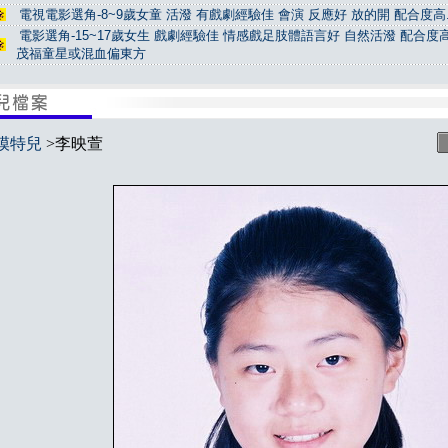
電視電影選角-8~9歲女童 活潑 有戲劇經驗佳 會演 反應好 放的開 配合度高.
電影選角-15~17歲女生 戲劇經驗佳 情感戲足肢體語言好 自然活潑 配合度高
茂福童星或混血偏東方
模特兒
>李映萱