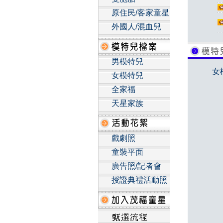
原住民/客家童星
外國人/混血兒
男模特兒
女
女模特兒
全家福
天星家族
戲劇照
童裝平面
廣告照/記者會
授證典禮活動照