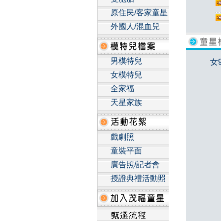
原住民/客家童星
外國人/混血兒
男模特兒
女
女模特兒
全家福
天星家族
戲劇照
童裝平面
廣告照/記者會
授證典禮活動照