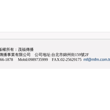
版權所有：茂福傳播
茂福傳播事業有限公司 公司地址:台北市錦州街159號2F
866-1878 Mobil:0989735999 FAX:02-25629175
mf@mfm.com.t
網路行銷
,
網頁設計
,
手機網頁設計
,
seo
,
機場接送
,
台南花店