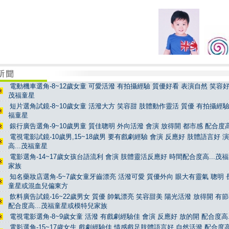
電動機車選角-8~12歲女童 可愛活潑 有拍攝經驗 質優好看 表演自然 笑容好看
茂福童星
短片選角試鏡-8~10歲女童 活潑大方 笑容甜 肢體動作靈活 質優 有拍攝經驗 
福童星
銀行廣告選角-9~10歲男童 質佳聰明 外向活潑 會演 放得開 都市感 配合度高
電視電影試鏡-10歲男,15~18歲男 要有戲劇經驗 會演 反應好 肢體語言好 
高...茂福童星
電影選角-14~17歲女孩台語流利 會演 肢體靈活反應好 時間配合度高...茂
家族
知名藥妝店選角-5~7歲女童牙齒漂亮 活潑可愛 質優外向 眼大有靈氣 聰明 長
童星或混血兒偏東方
飲料廣告試鏡-16~22歲男女 質優 帥氣漂亮 笑容甜美 陽光活潑 放得開 有
配合度高...茂福童星或模特兒家族
電視電影選角-8~9歲女童 活潑 有戲劇經驗佳 會演 反應好 放的開 配合度高.
電影選角-15~17歲女生 戲劇經驗佳 情感戲足肢體語言好 自然活潑 配合度高