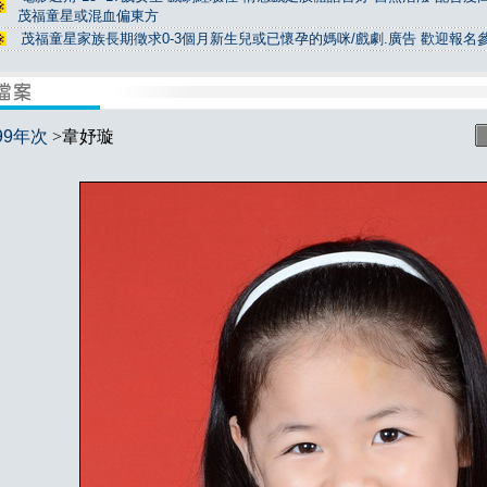
茂福童星或混血偏東方
茂福童星家族長期徵求0-3個月新生兒或已懷孕的媽咪/戲劇.廣告 歡迎報名
99年次
>韋妤璇