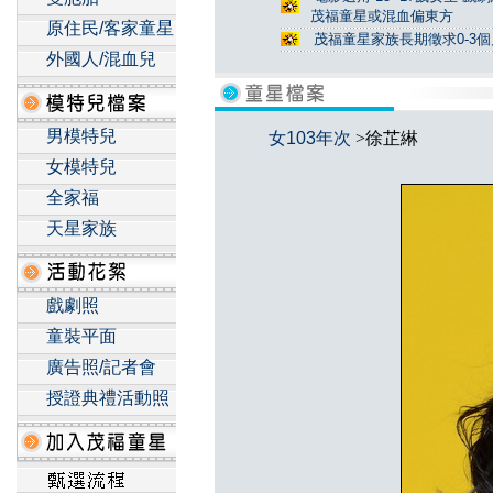
茂福童星或混血偏東方
原住民/客家童星
茂福童星家族長期徵求0-3
外國人/混血兒
男模特兒
女103年次
>徐芷綝
女模特兒
全家福
天星家族
戲劇照
童裝平面
廣告照/記者會
授證典禮活動照