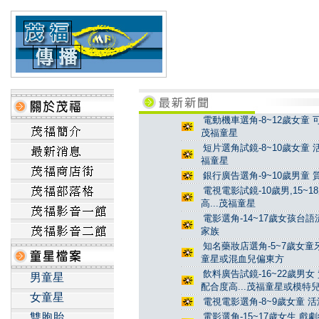
電動機車選角-8~12歲女童 
茂福童星
短片選角試鏡-8~10歲女童 
福童星
銀行廣告選角-9~10歲男童 
電視電影試鏡-10歲男,15~
高...茂福童星
電影選角-14~17歲女孩台
家族
知名藥妝店選角-5~7歲女童牙
童星或混血兒偏東方
飲料廣告試鏡-16~22歲男女
男童星
配合度高...茂福童星或模特
女童星
電視電影選角-8~9歲女童 活
雙胞胎
電影選角-15~17歲女生 戲