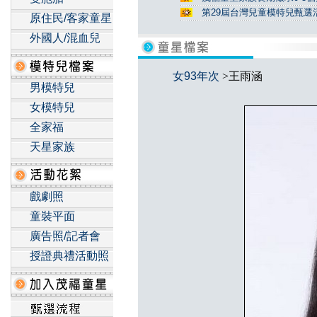
第29屆台灣兒童模特兒甄選活
原住民/客家童星
外國人/混血兒
女93年次
>王雨涵
男模特兒
女模特兒
全家福
天星家族
戲劇照
童裝平面
廣告照/記者會
授證典禮活動照