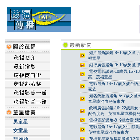
短片選角試鏡-8~10歲女童 
福童星
銀行廣告選角-9~10歲男童 
電視電影試鏡-10歲男,15~
高...茂福童星
電影選角-14~17歲女孩台
家族
知名藥妝店選角-5~7歲女童牙
童星或混血兒偏東方
飲料廣告試鏡-16~22歲男女
配合度高...茂福童星或模特
電視電影選角-8~9歲女童 活
男童星
電影選角-15~17歲女生 戲
女童星
茂福童星或混血偏東方
雙胞胎
茂福童星家族長期徵求0-3