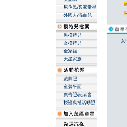
原住民/客家童星
外國人/混血兒
男模特兒
女
女模特兒
全家福
天星家族
戲劇照
童裝平面
廣告照/記者會
授證典禮活動照