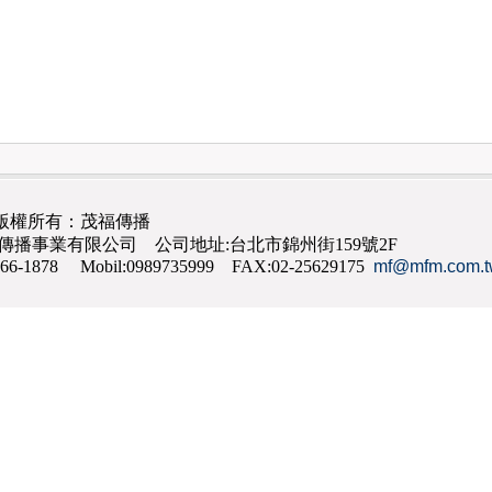
版權所有：茂福傳播
茂福傳播事業有限公司 公司地址:台北市錦州街159號2F
866-1878 Mobil:0989735999 FAX:02-25629175
mf@mfm.com.t
網路行銷
,
網頁設計
,
手機網頁設計
,
seo
,
機場接送
,
台南花店