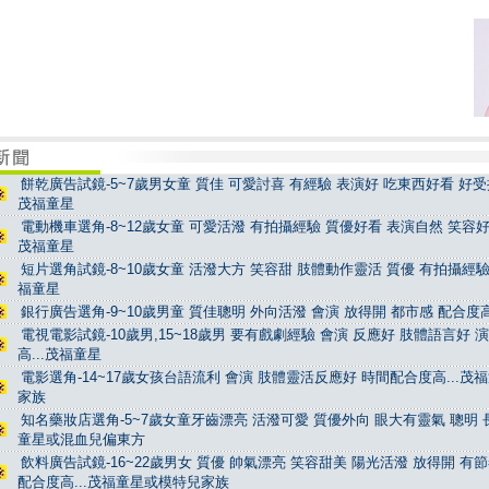
餅乾廣告試鏡-5~7歲男女童 質佳 可愛討喜 有經驗 表演好 吃東西好看 好受控
茂福童星
電動機車選角-8~12歲女童 可愛活潑 有拍攝經驗 質優好看 表演自然 笑容好看
茂福童星
短片選角試鏡-8~10歲女童 活潑大方 笑容甜 肢體動作靈活 質優 有拍攝經驗 
福童星
銀行廣告選角-9~10歲男童 質佳聰明 外向活潑 會演 放得開 都市感 配合度高
電視電影試鏡-10歲男,15~18歲男 要有戲劇經驗 會演 反應好 肢體語言好 
高...茂福童星
電影選角-14~17歲女孩台語流利 會演 肢體靈活反應好 時間配合度高...茂
家族
知名藥妝店選角-5~7歲女童牙齒漂亮 活潑可愛 質優外向 眼大有靈氣 聰明 長
童星或混血兒偏東方
飲料廣告試鏡-16~22歲男女 質優 帥氣漂亮 笑容甜美 陽光活潑 放得開 有
配合度高...茂福童星或模特兒家族