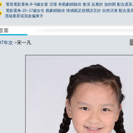
電視電影選角-8~9歲女童 活潑 有戲劇經驗佳 會演 反應好 放的開 配合度高.
電影選角-15~17歲女生 戲劇經驗佳 情感戲足肢體語言好 自然活潑 配合度高
茂福童星或混血偏東方
97年次
>宋一凡