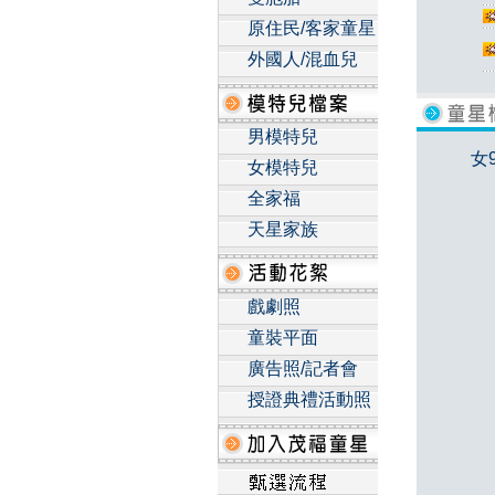
原住民/客家童星
外國人/混血兒
男模特兒
女
女模特兒
全家福
天星家族
戲劇照
童裝平面
廣告照/記者會
授證典禮活動照