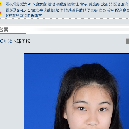
電視電影選角-8~9歲女童 活潑 有戲劇經驗佳 會演 反應好 放的開 配合度高.
電影選角-15~17歲女生 戲劇經驗佳 情感戲足肢體語言好 自然活潑 配合度高
茂福童星或混血偏東方
93年次
>邱子耘