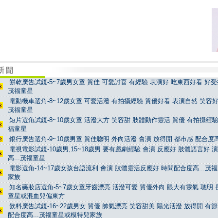
餅乾廣告試鏡-5~7歲男女童 質佳 可愛討喜 有經驗 表演好 吃東西好看 好受控
茂福童星
電動機車選角-8~12歲女童 可愛活潑 有拍攝經驗 質優好看 表演自然 笑容好看
茂福童星
短片選角試鏡-8~10歲女童 活潑大方 笑容甜 肢體動作靈活 質優 有拍攝經驗 
福童星
銀行廣告選角-9~10歲男童 質佳聰明 外向活潑 會演 放得開 都市感 配合度高
電視電影試鏡-10歲男,15~18歲男 要有戲劇經驗 會演 反應好 肢體語言好 
高...茂福童星
電影選角-14~17歲女孩台語流利 會演 肢體靈活反應好 時間配合度高...茂
家族
知名藥妝店選角-5~7歲女童牙齒漂亮 活潑可愛 質優外向 眼大有靈氣 聰明 長
童星或混血兒偏東方
飲料廣告試鏡-16~22歲男女 質優 帥氣漂亮 笑容甜美 陽光活潑 放得開 有
配合度高...茂福童星或模特兒家族