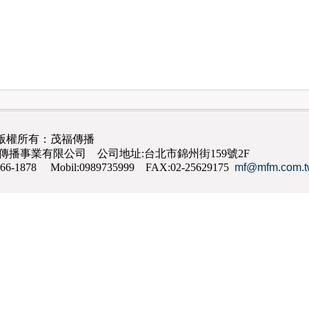
版權所有：茂福傳播
茂福傳播事業有限公司 公司地址:台北市錦州街159號2F
866-1878 Mobil:0989735999 FAX:02-25629175
mf@mfm.com.t
網路行銷
,
網頁設計
,
手機網頁設計
,
seo
,
機場接送
,
台南花店